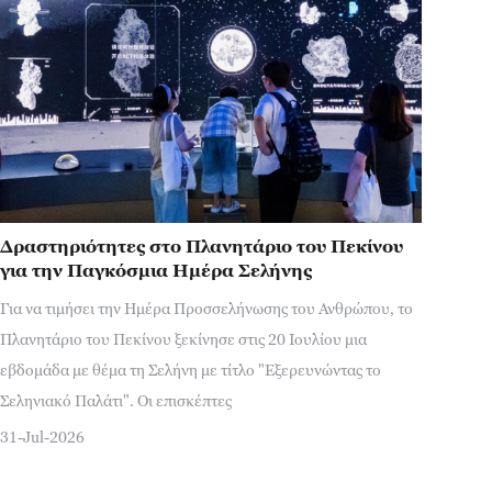
Δραστηριότητες στο Πλανητάριο του Πεκίνου
για την Παγκόσμια Ημέρα Σελήνης
Για να τιμήσει την Ημέρα Προσσελήνωσης του Ανθρώπου, το
Πλανητάριο του Πεκίνου ξεκίνησε στις 20 Ιουλίου μια
εβδομάδα με θέμα τη Σελήνη με τίτλο "Εξερευνώντας το
Σεληνιακό Παλάτι". Οι επισκέπτες
31-Jul-2026