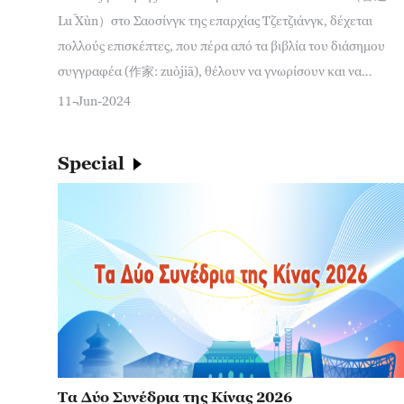
Lǔ Xùn）στο Σαοσίνγκ της επαρχίας Τζετζιάνγκ, δέχεται
πολλούς επισκέπτες, που πέρα από τα βιβλία του διάσημου
συγγραφέα (作家: zuòjiā), θέλουν να γνωρίσουν και να
εμβαθύνουν τις γνώσεις τους για την ανατροφή που έλαβε
11-Jun-2024
στον τόπο καταγωγής του.
Special
Τα Δύο Συνέδρια της Κίνας 2026