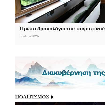
Πρώτο δρομολόγιο του τουριστικού τρένου του Εθνικού Πάρκου Γουγισάν
Μουσείο Τάφων Τσιούτσι Γουέι - Τζι
06-Aug-2026
ΠΟΛΙΤΙΣΜΟΣ