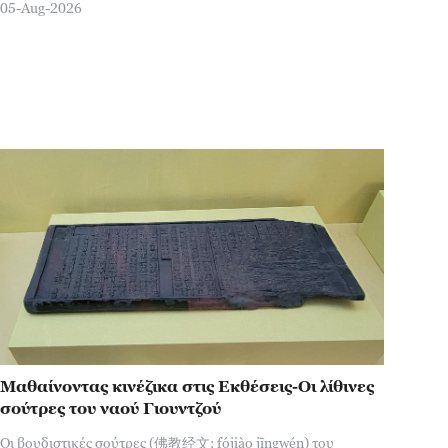
05-Aug-2026
Μαθαίνοντας κινέζικα στις Εκθέσεις-Οι λίθινες
σούτρες του ναού Γιουντζού
Οι βουδιστικές σούτρες (佛教经文: fójiào jīngwén) του