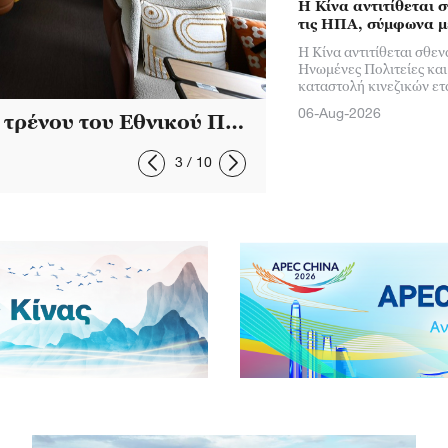
Η Κίνα αντιτίθεται 
τις ΗΠΑ, σύμφωνα μ
Η Κίνα αντιτίθεται σθεν
Ηνωμένες Πολιτείες και
καταστολή κινεζικών ετ
06-Aug-2026
ν στο Σιντζιάνγκ
06-Aug-2026
4
/
10