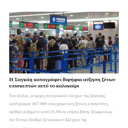
Η Σαγκάη καταγράφει διψήφια αύξηση ξένων
επισκεπτών αυτό το καλοκαίρι
Τον Ιούλιο, οι αρχές συνοριακού ελέγχου της Σαγκάης
κατέγραψαν 467.000 εισερχόμενους ξένους επισκέπτες,
αριθμό αυξημένο κατά 19,4% σε ετήσια βάση. Σύμφωνα με
τον Γενικό Σταθμό Συνοριακού Ελέγχου της