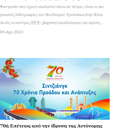
Φανγκσάν που έχουν σκαλιστεί πάνω σε πέτρα, είναι οι πιο
γνωστές λιθογραφίες του Βουδισμού Τριπιτάκα στην Κίνα.
Αυτές οι σούτρες (经文: jīngwén) σκαλίστηκαν για πρώτη
φορά το 605 μ.Χ. από τον επιφανή μοναχό Τζινγκ Γουάν
09-Apr-2024
70ή Επέτειος από την ίδρυση της Αυτόνομης