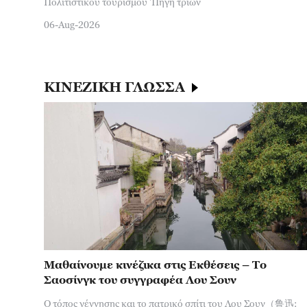
Πολιτιστικού τουρισμού 'Πηγή τριών
06-Aug-2026
ΚΙΝΕΖΙΚΗ ΓΛΩΣΣΑ
Μαθαίνουμε κινέζικα στις Εκθέσεις – Το
Σαοσίνγκ του συγγραφέα Λου Σουν
Ο τόπος γέννησης και το πατρικό σπίτι του Λου Σουν（鲁迅: