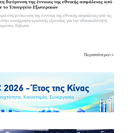
στη διεύρυνση της έννοιας της εθνικής ασφάλειας από
ε το Υπουργείο Εξωτερικών
αρά στη γενίκευση της έννοιας της εθνικής ασφάλειας από τις
 στην κατάχρηση κρατικής εξουσίας για την αδικαιολόγητη
αιρειών, δήλωσε
Λευκή Βίβλος Άμυνας της Ιαπωνίας για το 2026: Επανεξοπλισμός στο όνομα της ευημερίας
Περισσότερα>>