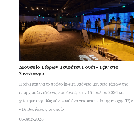
Μουσείο Τάφων Τσιούτσι Γουέι - Τζιν στο
Σιντζιάνγκ
Πρόκειται για το πρώτο in-situ υπόγειο μουσείο τάφων της
επαρχίας Σιντζιάνγκ, που άνοιξε στις 15 Ιουλίου 2024 και
χτίστηκε ακριβώς πάνω από ένα νεκροταφείο της εποχής Τζιν
- 16 Βασιλείων, το οποίο
06-Aug-2026