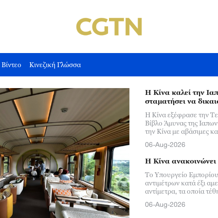
Βίντεο
Κινεζική Γλώσσα
Η Κίνα καλεί την Ια
σταματήσει να δικαι
Η Κίνα εξέφρασε την Τε
Βίβλο Άμυνας της Ιαπωνί
την Κίνα με αβάσιμες κα
06-Aug-2026
Η Κίνα ανακοινώνει 
Το Υπουργείο Εμπορίου
αντιμέτρων κατά έξι αμ
αντίμετρα, τα οποία τέθ
06-Aug-2026