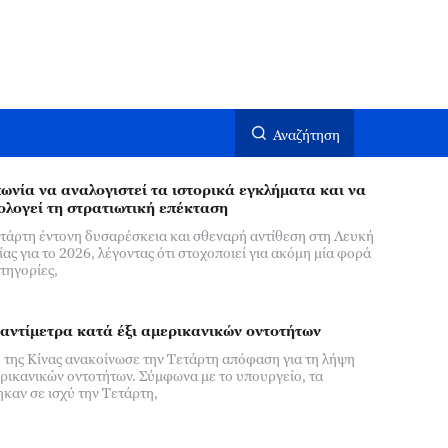
Αναζήτηση
πωνία να αναλογιστεί τα ιστορικά εγκλήματα και να
ολογεί τη στρατιωτική επέκταση
τάρτη έντονη δυσαρέσκεια και σθεναρή αντίθεση στη Λευκή
ας για το 2026, λέγοντας ότι στοχοποιεί για ακόμη μία φορά
τηγορίες,
αντίμετρα κατά έξι αμερικανικών οντοτήτων
 της Κίνας ανακοίνωσε την Τετάρτη απόφαση για τη λήψη
ερικανικών οντοτήτων. Σύμφωνα με το υπουργείο, τα
ηκαν σε ισχύ την Τετάρτη,