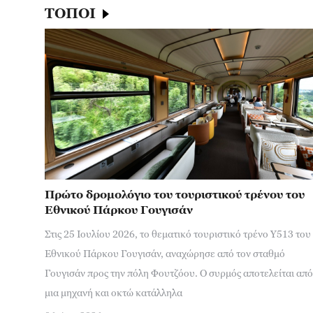
ΤΟΠΟΙ
Πρώτο δρομολόγιο του τουριστικού τρένου του
Εθνικού Πάρκου Γουγισάν
Στις 25 Ιουλίου 2026, το θεματικό τουριστικό τρένο Y513 του
Εθνικού Πάρκου Γουγισάν, αναχώρησε από τον σταθμό
Γουγισάν προς την πόλη Φουτζόου. Ο συρμός αποτελείται από
μια μηχανή και οκτώ κατάλληλα