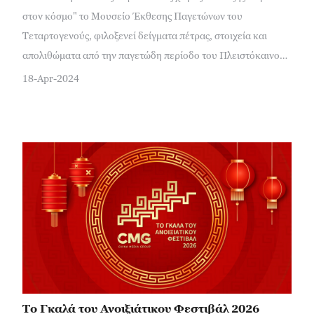
στον κόσμο" το Μουσείο Έκθεσης Παγετώνων του
Τεταρτογενούς, φιλοξενεί δείγματα πέτρας, στοιχεία και
απολιθώματα από την παγετώδη περίοδο του Πλειστόκαινου,
γνωστή ως "Εποχή των Παγετώνων" ("冰河时代": bīnghé
18-Apr-2024
shídài) στην ιστορία της Γης.
Το Γκαλά του Ανοιξιάτικου Φεστιβάλ 2026