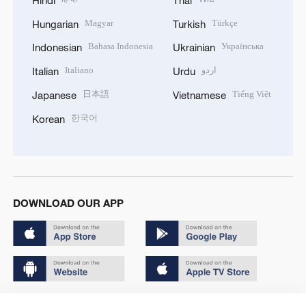
Magyar
Türkçe
Hungarian
Turkish
Bahasa Indonesia
Українська
Indonesian
Ukrainian
Italiano
اردو
Italian
Urdu
日本語
Tiếng Việt
Japanese
Vietnamese
한국어
Korean
DOWNLOAD OUR APP
Copyright © 2024 CGTN.