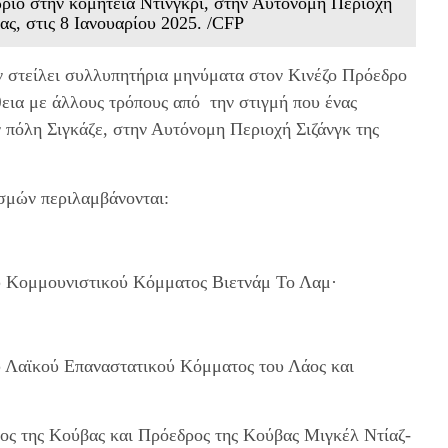
ριό στην κομητεία Ντινγκρί, στην Αυτόνομη Περιοχή
νας, στις 8 Ιανουαρίου 2025. /CFP
ν στείλει συλλυπητήρια μηνύματα στον Κινέζο Πρόεδρο
θεια με άλλους τρόπους από την στιγμή που ένας
ν πόλη Σιγκάζε, στην Αυτόνομη Περιοχή Σιζάνγκ της
ισμών περιλαμβάνονται:
ου Κομμουνιστικού Κόμματος Βιετνάμ Το Λαμ·
υ Λαϊκού Επαναστατικού Κόμματος του Λάος και
ς της Κούβας και Πρόεδρος της Κούβας Μιγκέλ Ντίαζ-