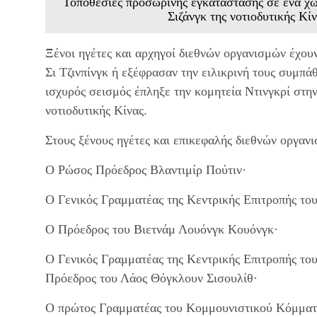
Τοποθεσίες προσωρινής εγκατάστασης σε ένα χω
Σιζάνγκ της νοτιοδυτικής Κί
Ξένοι ηγέτες και αρχηγοί διεθνών οργανισμών έχου
Σι Τζινπίνγκ ή εξέφρασαν την ειλικρινή τους συμπά
ισχυρός σεισμός έπληξε την κομητεία Ντινγκρί στη
νοτιοδυτικής Κίνας.
Στους ξένους ηγέτες και επικεφαλής διεθνών οργαν
Ο Ρώσος Πρόεδρος Βλαντιμίρ Πούτιν·
Ο Γενικός Γραμματέας της Κεντρικής Επιτροπής τ
Ο Πρόεδρος του Βιετνάμ Λουόνγκ Κουόνγκ·
Ο Γενικός Γραμματέας της Κεντρικής Επιτροπής το
Πρόεδρος του Λάος Θόγκλουν Σισουλίθ·
Ο πρώτος Γραμματέας του Κομμουνιστικού Κόμματο