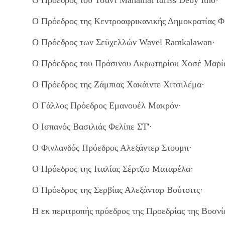
Ο Πρόεδρος του Τσαντ Mahamat Idriss Deby Itno·
Ο Πρόεδρος της Κεντροαφρικανικής Δημοκρατίας Φ
Ο Πρόεδρος των Σεϋχελλών Wavel Ramkalawan·
Ο Πρόεδρος του Πράσινου Ακρωτηρίου Χοσέ Μαρί
Ο Πρόεδρος της Ζάμπιας Χακάιντε Χιτσιλέμα·
Ο Γάλλος Πρόεδρος Εμανουέλ Μακρόν·
Ο Ισπανός Βασιλιάς Φελίπε ΣΤ'·
Ο Φινλανδός Πρόεδρος Αλεξάντερ Στουμπ·
Ο Πρόεδρος της Ιταλίας Σέρτζιο Ματαρέλα·
Ο Πρόεδρος της Σερβίας Αλεξάνταρ Βούτσιτς·
Η εκ περιτροπής πρόεδρος της Προεδρίας της Βοσνί