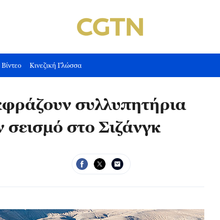
Βίντεο
Κινεζική Γλώσσα
εκφράζουν συλλυπητήρια
ν σεισμό στο Σιζάνγκ