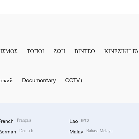
ΤΙΣΜΟΣ
ΤΟΠΟΙ
ΖΩΗ
ΒΙΝΤΕΟ
ΚΙΝΕΖΙΚΗ Γ
сский
Documentary
CCTV+
French
Français
Lao
ລາວ
German
Deutsch
Malay
Bahasa Melayu