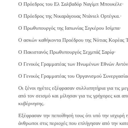
Ο Πρόεδρος του Ελ Σαλβαδόρ Ναγίμπ Μπουκέλε·
Ο Πρόεδρος της Νικαράγουας Ντάνιελ Ορτέγκα.·
Ο Πρωθυπουργός της Ιαπωνίας Σιγκέρου Ισίμπα·
Ο ασκών καθήκοντα Προέδρου της Νότιας Κορέας Τ
Ο Πακιστανός Πρωθυπουργός Σεχμπάζ Σαρίφ·
Ο Γενικός Γραμματέας των Ηνωμένων Εθνών Αντόν
Ο Γενικός Γραμματέας του Οργανισμού Συνεργασία
Οι ξένοι ηγέτες εξέφρασαν συλλυπητήρια για τις με
από τον σεισμό και μίλησαν για τις γρήγορες και απ
κυβέρνησης.
Εξέφρασαν την πεποίθησή τους ότι υπό την ισχυρή 
άνθρωποι στις περιοχές που επλήγησαν από την κατ