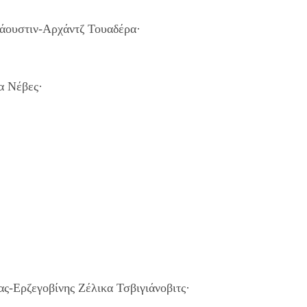
άουστιν-Αρχάντζ Τουαδέρα·
α Νέβες·
ας-Ερζεγοβίνης Ζέλικα Τσβιγιάνοβιτς·