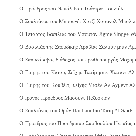
Ο Πρόεδρος του Νεπάλ Ραμ Τσάντρα Πουντέλ·
Ο Σουλτάνος του Μπρουνέι Χατζί Χασανάλ Μπολκι
Ο Τέταρτος Βασιλιάς του Μπουτάν Jigme Singye W
Ο Βασιλιάς της Σαουδικής Αραβίας Σαλμάν μπιν Αμ
Ο Σαουδάραβας διάδοχος και πρωθυπουργός Μοχάμε
Ο Εμίρης του Κατάρ, Σεΐχης Ταμίμ μπιν Χαμάντ Αλ
Ο Εμίρης του Κουβέιτ, Σεΐχης Μισέλ Αλ Αχμέντ Α
Ο Ιρανός Πρόεδρος Μασούντ Πεζεσκιάν·
Ο Σουλτάνος του Ομάν Haitham bin Tariq Al Said·
Ο Πρόεδρος του Προεδρικού Συμβουλίου Ηγεσίας τ