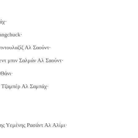
άχ·
angchuck·
πντουλαζίζ Αλ Σαούντ·
ντ μπιν Σαλμάν Αλ Σαούντ·
 Θάνι·
λ Τζαμπέρ Αλ Σαμπάχ·
ης Υεμένης Ρασάντ Αλ Αλίμι·