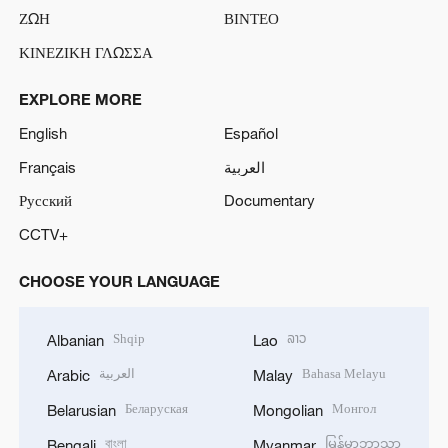
ΖΩΗ
ΒΙΝΤΕΟ
ΚΙΝΕΖΙΚΗ ΓΛΩΣΣΑ
EXPLORE MORE
English
Español
Français
العربية
Русский
Documentary
CCTV+
CHOOSE YOUR LANGUAGE
Shqip
ລາວ
Albanian
Lao
العربية
Bahasa Melayu
Arabic
Malay
Беларуская
Монгол
Belarusian
Mongolian
বাংলা
မြန်မာဘာသာ
Bengali
Myanmar