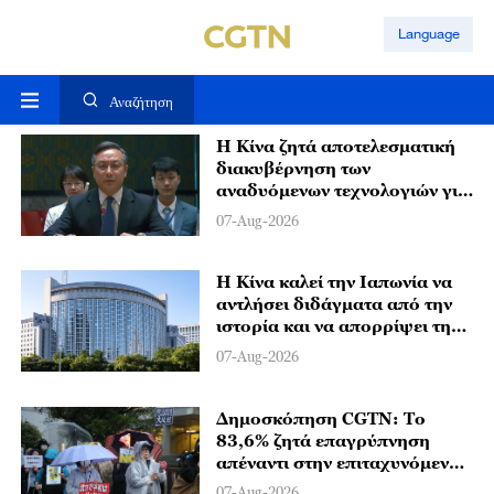
Language
Αναζήτηση
Η Κίνα ζητά αποτελεσματική
διακυβέρνηση των
αναδυόμενων τεχνολογιών για
την καταπολέμηση της
07-Aug-2026
τρομοκρατίας
Η Κίνα καλεί την Ιαπωνία να
αντλήσει διδάγματα από την
ιστορία και να απορρίψει την
επαναστρατιωτικοποίηση
07-Aug-2026
Δημοσκόπηση CGTN: Το
83,6% ζητά επαγρύπνηση
απέναντι στην επιταχυνόμενη
στρατιωτική επέκταση της
07-Aug-2026