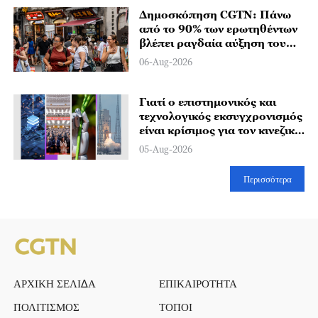
Δημοσκόπηση CGTN: Πάνω
από το 90% των ερωτηθέντων
βλέπει ραγδαία αύξηση του
παγκόσμιου ενδιαφέροντος
06-Aug-2026
για την Κίνα
Γιατί ο επιστημονικός και
τεχνολογικός εκσυγχρονισμός
είναι κρίσιμος για τον κινεζικό
εκσυγχρονισμό;
05-Aug-2026
Περισσότερα
ΑΡΧΙΚΗ ΣΕΛΙΔΑ
ΕΠΙΚΑΙΡΟΤΗΤΑ
ΠΟΛΙΤΙΣΜΟΣ
ΤΟΠΟΙ