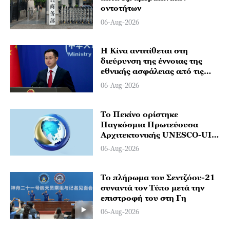
οντοτήτων
06-Aug-2026
Η Κίνα αντιτίθεται στη
διεύρυνση της έννοιας της
εθνικής ασφάλειας από τις
ΗΠΑ, σύμφωνα με το
06-Aug-2026
Υπουργείο Εξωτερικών
Το Πεκίνο ορίστηκε
Παγκόσμια Πρωτεύουσα
Αρχιτεκτονικής UNESCO-UIA
για το 2029
06-Aug-2026
Το πλήρωμα του Σεντζόου-21
συναντά τον Τύπο μετά την
επιστροφή του στη Γη
06-Aug-2026