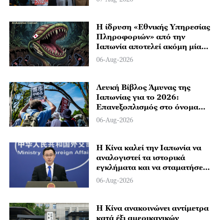
Ιαπωνίας στο πλαίσιο του
νεομιλιταρισμού
Η ίδρυση «Εθνικής Υπηρεσίας
Πληροφοριών» από την
Ιαπωνία αποτελεί ακόμη μία
επικίνδυνη κίνηση για την
06-Aug-2026
αναβίωση του μιλιταρισμού
Λευκή Βίβλος Άμυνας της
Ιαπωνίας για το 2026:
Επανεξοπλισμός στο όνομα
της ευημερίας
06-Aug-2026
Η Κίνα καλεί την Ιαπωνία να
αναλογιστεί τα ιστορικά
εγκλήματα και να σταματήσει
να δικαιολογεί τη στρατιωτική
06-Aug-2026
επέκταση
Η Κίνα ανακοινώνει αντίμετρα
κατά έξι αμερικανικών