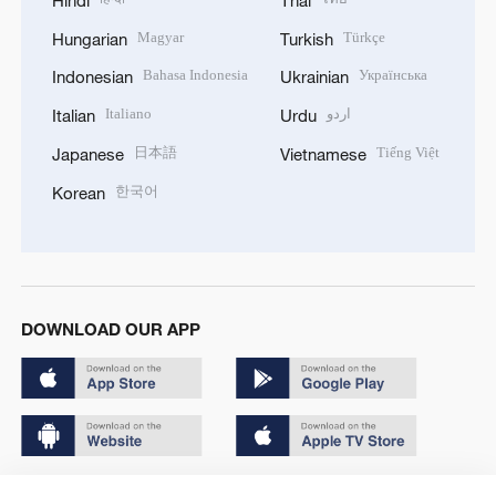
Magyar
Türkçe
Hungarian
Turkish
Bahasa Indonesia
Українська
Indonesian
Ukrainian
Italiano
اردو
Italian
Urdu
日本語
Tiếng Việt
Japanese
Vietnamese
한국어
Korean
DOWNLOAD OUR APP
Copyright © 2024 CGTN.