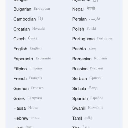
Български
नेपाली
Bulgarian
Nepali
ខ្មែរ
فارسی
Cambodian
Persian
Hrvatski
Polski
Croatian
Polish
Český
Português
Czech
Portuguese
English
پښتو
English
Pashto
Esperanto
Română
Esperanto
Romanian
Filipino
Русский
Filipino
Russian
Français
Српски
French
Serbian
Deutsch
සිංහල
German
Sinhala
Ελληνικά
Español
Greek
Spanish
Hausa
Kiswahili
Hausa
Swahili
עברית
தமிழ்
Hebrew
Tamil
हिन्दी
ไทย
Hindi
Thai