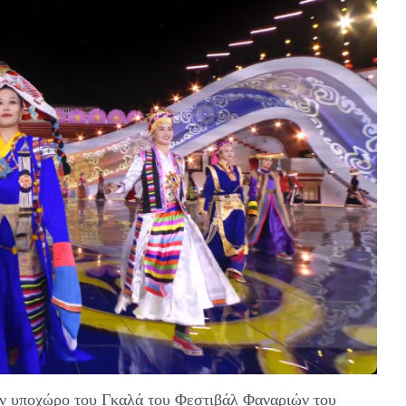
ον υποχώρο του Γκαλά του Φεστιβάλ Φαναριών του