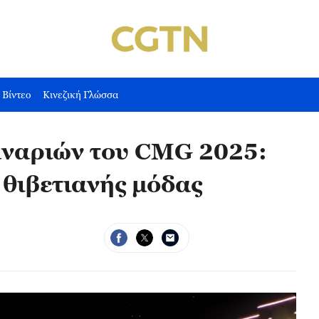
Βίντεο
Κινεζική Γλώσσα
αναριών του CMG 2025:
 θιβετιανής μόδας