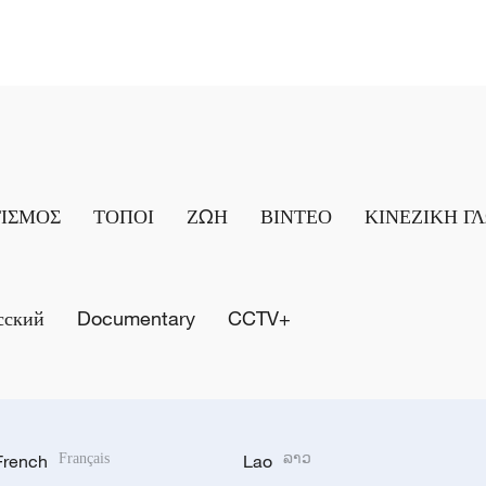
ΤΙΣΜΟΣ
ΤΟΠΟΙ
ΖΩΗ
ΒΙΝΤΕΟ
ΚΙΝΕΖΙΚΗ Γ
сский
Documentary
CCTV+
French
Français
Lao
ລາວ