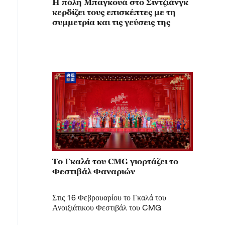
Η πόλη Μπαγκουά στο Σιντζιάνγκ
κερδίζει τους επισκέπτες με τη
συμμετρία και τις γεύσεις της
Το Γκαλά του CMG γιορτάζει το
Φεστιβάλ Φαναριών
Στις 16 Φεβρουαρίου το Γκαλά του
Ανοιξιάτικου Φεστιβάλ του CMG