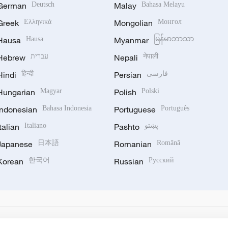
German
Deutsch
Malay
Bahasa Melayu
Greek
Ελληνικά
Mongolian
Монгол
Hausa
Hausa
Myanmar
မြန်မာဘာသာ
Hebrew
עברית
Nepali
नेपाली
Hindi
हिन्दी
Persian
فارسی
Hungarian
Magyar
Polish
Polski
Indonesian
Bahasa Indonesia
Portuguese
Português
Italian
Italiano
Pashto
پښتو
Japanese
日本語
Romanian
Română
Korean
한국어
Russian
Русский