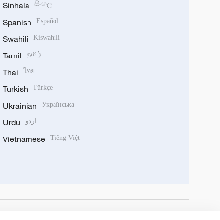
Sinhala
සිංහල
Spanish
Español
Swahili
Kiswahili
Tamil
தமிழ்
Thai
ไทย
Turkish
Türkçe
Ukrainian
Українська
Urdu
اردو
Vietnamese
Tiếng Việt