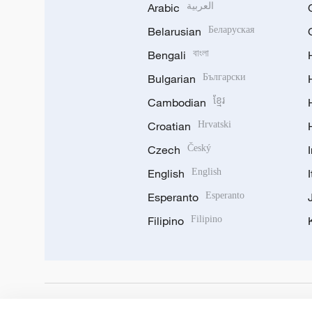
Arabic
العربية
Belarusian
Беларуская
Bengali
বাংলা
Bulgarian
Български
Cambodian
ខ្មែរ
Croatian
Hrvatski
Czech
Český
English
English
Esperanto
Esperanto
Filipino
Filipino