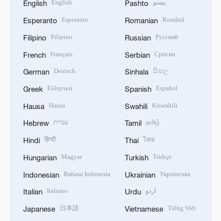
English
پښتو
English
Pashto
Esperanto
Română
Esperanto
Romanian
Filipino
Русский
Filipino
Russian
Français
Српски
French
Serbian
Deutsch
සිංහල
German
Sinhala
Ελληνικά
Español
Greek
Spanish
Hausa
Kiswahili
Hausa
Swahili
עברית
தமிழ்
Hebrew
Tamil
हिन्दी
ไทย
Hindi
Thai
Magyar
Türkçe
Hungarian
Turkish
Bahasa Indonesia
Українська
Indonesian
Ukrainian
Italiano
اردو
Italian
Urdu
日本語
Tiếng Việt
Japanese
Vietnamese