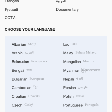
Français
العربية
Русский
Documentary
CCTV+
CHOOSE YOUR LANGUAGE
Shqip
ລາວ
Albanian
Lao
العربية
Bahasa Melayu
Arabic
Malay
Беларуская
Монгол
Belarusian
Mongolian
বাংলা
မြန်မာဘာသာ
Bengali
Myanmar
Български
नेपाली
Bulgarian
Nepali
ខ្មែរ
فارسی
Cambodian
Persian
Hrvatski
Polski
Croatian
Polish
Český
Português
Czech
Portuguese