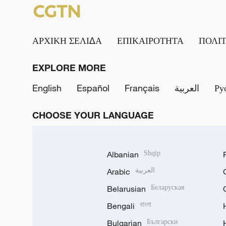
ΑΡΧΙΚΗ ΣΕΛΙΔΑ
ΕΠΙΚΑΙΡΟΤΗΤΑ
ΠΟΛΙ
EXPLORE MORE
English
Español
Français
العربية
Ру
CHOOSE YOUR LANGUAGE
Albanian
Shqip
Arabic
العربية
Belarusian
Беларуская
Bengali
বাংলা
Bulgarian
Български