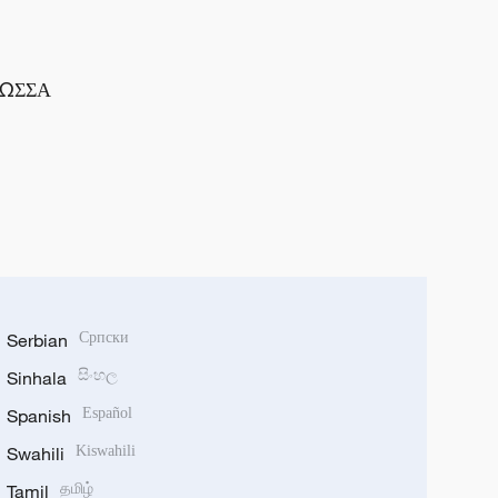
ΛΩΣΣΑ
Serbian
Српски
Sinhala
සිංහල
Spanish
Español
Swahili
Kiswahili
Tamil
தமிழ்