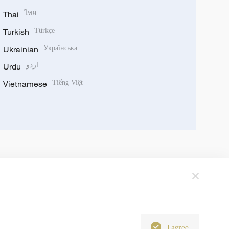
Thai
ไทย
Turkish
Türkçe
Ukrainian
Українська
Urdu
اردو
Vietnamese
Tiếng Việt
I agree