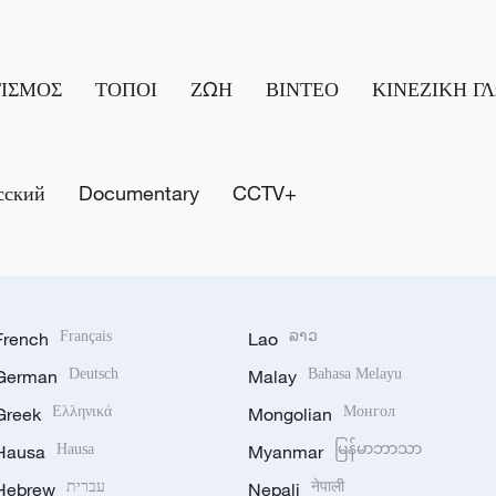
ΤΙΣΜΟΣ
ΤΟΠΟΙ
ΖΩΗ
ΒΙΝΤΕΟ
ΚΙΝΕΖΙΚΗ Γ
сский
Documentary
CCTV+
French
Français
Lao
ລາວ
German
Deutsch
Malay
Bahasa Melayu
Greek
Ελληνικά
Mongolian
Монгол
Hausa
Hausa
Myanmar
မြန်မာဘာသာ
Hebrew
עברית
Nepali
नेपाली