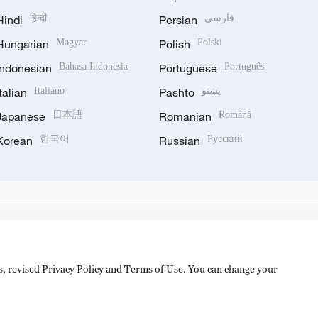
Hindi
हिन्दी
Persian
فارسی
Hungarian
Magyar
Polish
Polski
Indonesian
Bahasa Indonesia
Portuguese
Português
Italian
Italiano
Pashto
پښتو
Japanese
日本語
Romanian
Română
Korean
한국어
Russian
Русский
es, revised Privacy Policy and Terms of Use. You can change your