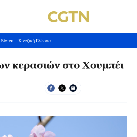
Βίντεο
Κινεζική Γλώσσα
ων κερασιών στο Χουμπέι