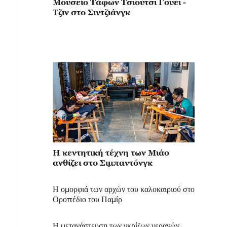
Μουσείο Τάφων Τσιούτσι Γουέι -
Τζιν στο Σιντζιάνγκ
Η κεντητική τέχνη των Μιάο
ανθίζει στο Σιμπαντόνγκ
Η ομορφιά των αρχών του καλοκαιριού στο
Οροπέδιο του Παμίρ
Η μετανάστευση των γκρίζων γερανών