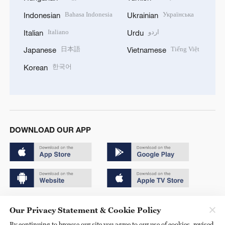
Bahasa Indonesia
Українська
Indonesian
Ukrainian
Italiano
اردو
Italian
Urdu
日本語
Tiếng Việt
Japanese
Vietnamese
한국어
Korean
DOWNLOAD OUR APP
Copyright © 2024 CGTN.
Our Privacy Statement & Cookie Policy
京ICP备20000184号
By continuing to browse our site you agree to our use of cookies, revised