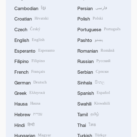
ខ្មែរ
فارسی
Cambodian
Persian
Hrvatski
Polski
Croatian
Polish
Český
Português
Czech
Portuguese
English
پښتو
English
Pashto
Esperanto
Română
Esperanto
Romanian
Filipino
Русский
Filipino
Russian
Français
Српски
French
Serbian
Deutsch
සිංහල
German
Sinhala
Ελληνικά
Español
Greek
Spanish
Hausa
Kiswahili
Hausa
Swahili
עברית
தமிழ்
Hebrew
Tamil
हिन्दी
ไทย
Hindi
Thai
Magyar
Türkçe
Hungarian
Turkish