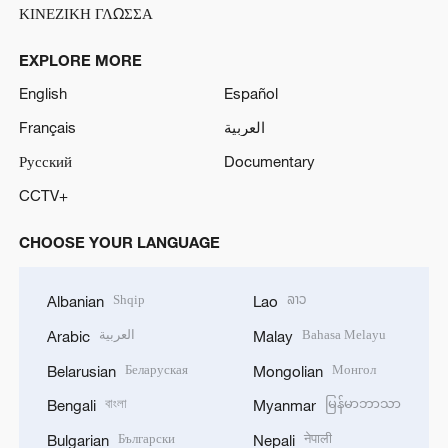
ΚΙΝΕΖΙΚΗ ΓΛΩΣΣΑ
EXPLORE MORE
English
Español
Français
العربية
Русский
Documentary
CCTV+
CHOOSE YOUR LANGUAGE
Shqip
ລາວ
Albanian
Lao
العربية
Bahasa Melayu
Arabic
Malay
Беларуская
Монгол
Belarusian
Mongolian
বাংলা
မြန်မာဘာသာ
Bengali
Myanmar
Български
नेपाली
Bulgarian
Nepali