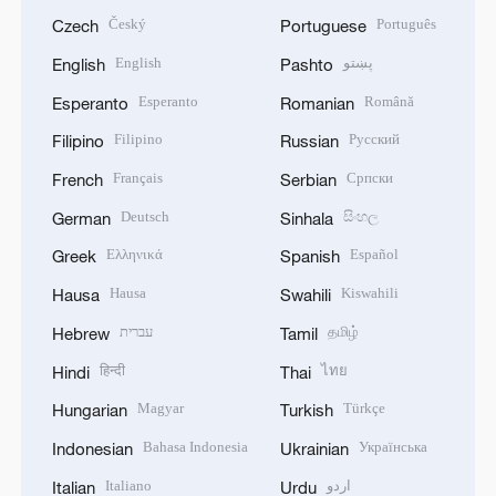
Český
Português
Czech
Portuguese
English
پښتو
English
Pashto
Esperanto
Română
Esperanto
Romanian
Filipino
Русский
Filipino
Russian
Français
Српски
French
Serbian
Deutsch
සිංහල
German
Sinhala
Ελληνικά
Español
Greek
Spanish
Hausa
Kiswahili
Hausa
Swahili
עברית
தமிழ்
Hebrew
Tamil
हिन्दी
ไทย
Hindi
Thai
Magyar
Türkçe
Hungarian
Turkish
Bahasa Indonesia
Українська
Indonesian
Ukrainian
Italiano
اردو
Italian
Urdu