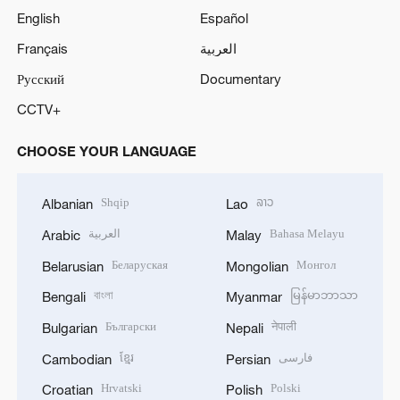
English
Español
Français
العربية
Русский
Documentary
CCTV+
CHOOSE YOUR LANGUAGE
Shqip
ລາວ
Albanian
Lao
العربية
Bahasa Melayu
Arabic
Malay
Беларуская
Монгол
Belarusian
Mongolian
বাংলা
မြန်မာဘာသာ
Bengali
Myanmar
Български
नेपाली
Bulgarian
Nepali
ខ្មែរ
فارسی
Cambodian
Persian
Hrvatski
Polski
Croatian
Polish