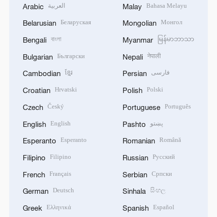
العربية
Bahasa Melayu
Arabic
Malay
Беларуская
Монгол
Belarusian
Mongolian
বাংলা
မြန်မာဘာသာ
Bengali
Myanmar
Български
नेपाली
Bulgarian
Nepali
ខ្មែរ
فارسی
Cambodian
Persian
Hrvatski
Polski
Croatian
Polish
Český
Português
Czech
Portuguese
English
پښتو
English
Pashto
Esperanto
Română
Esperanto
Romanian
Filipino
Русский
Filipino
Russian
Français
Српски
French
Serbian
Deutsch
සිංහල
German
Sinhala
Ελληνικά
Español
Greek
Spanish