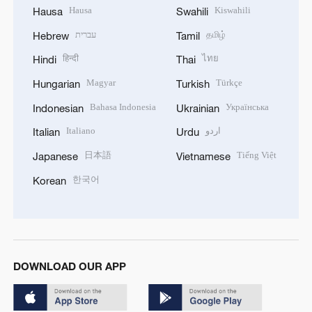
Hausa
Kiswahili
Hausa
Swahili
עברית
தமிழ்
Hebrew
Tamil
हिन्दी
ไทย
Hindi
Thai
Magyar
Türkçe
Hungarian
Turkish
Bahasa Indonesia
Українська
Indonesian
Ukrainian
Italiano
اردو
Italian
Urdu
日本語
Tiếng Việt
Japanese
Vietnamese
한국어
Korean
DOWNLOAD OUR APP