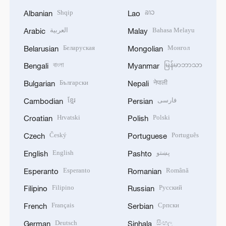
Shqip
ລາວ
Albanian
Lao
العربية
Bahasa Melayu
Arabic
Malay
Беларуская
Монгол
Belarusian
Mongolian
বাংলা
မြန်မာဘာသာ
Bengali
Myanmar
Български
नेपाली
Bulgarian
Nepali
ខ្មែរ
فارسی
Cambodian
Persian
Hrvatski
Polski
Croatian
Polish
Český
Português
Czech
Portuguese
English
پښتو
English
Pashto
Esperanto
Română
Esperanto
Romanian
Filipino
Русский
Filipino
Russian
Français
Српски
French
Serbian
Deutsch
සිංහල
German
Sinhala