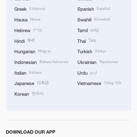
Ελληνικά
Español
Greek
Spanish
Hausa
Kiswahili
Hausa
Swahili
עברית
தமிழ்
Hebrew
Tamil
हिन्दी
ไทย
Hindi
Thai
Magyar
Türkçe
Hungarian
Turkish
Bahasa Indonesia
Українська
Indonesian
Ukrainian
Italiano
اردو
Italian
Urdu
日本語
Tiếng Việt
Japanese
Vietnamese
한국어
Korean
DOWNLOAD OUR APP