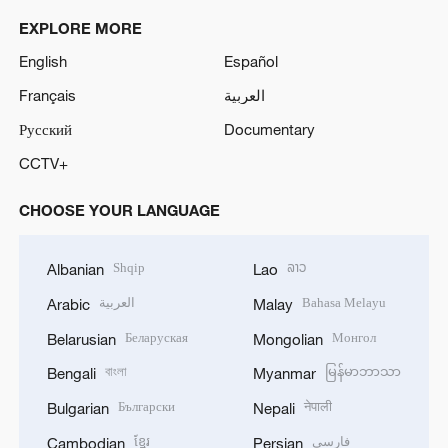
EXPLORE MORE
English
Español
Français
العربية
Русский
Documentary
CCTV+
CHOOSE YOUR LANGUAGE
Shqip
ລາວ
Albanian
Lao
العربية
Bahasa Melayu
Arabic
Malay
Беларуская
Монгол
Belarusian
Mongolian
বাংলা
မြန်မာဘာသာ
Bengali
Myanmar
Български
नेपाली
Bulgarian
Nepali
ខ្មែរ
فارسی
Cambodian
Persian