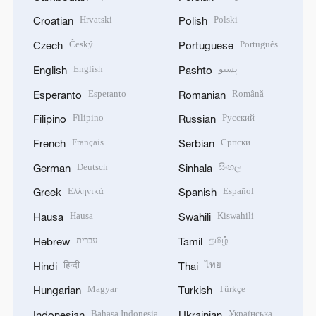
Hrvatski
Polski
Croatian
Polish
Český
Português
Czech
Portuguese
English
پښتو
English
Pashto
Esperanto
Română
Esperanto
Romanian
Filipino
Русский
Filipino
Russian
Français
Српски
French
Serbian
Deutsch
සිංහල
German
Sinhala
Ελληνικά
Español
Greek
Spanish
Hausa
Kiswahili
Hausa
Swahili
עברית
தமிழ்
Hebrew
Tamil
हिन्दी
ไทย
Hindi
Thai
Magyar
Türkçe
Hungarian
Turkish
Bahasa Indonesia
Українська
Indonesian
Ukrainian