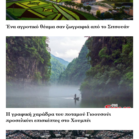
Ένα αγροτικό θέαμα σαν ζωγραφιά από το Σιτσουάν
Η γραφική χαράδρα του ποταμού Γιοουσούι
προσελκύει επισκέπτες στο Χουμπέι