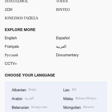
ΠΟΛΙΤΙΣΜΟΣ
ΤΟΠΟΙ
ΖΩΗ
ΒΙΝΤΕΟ
ΚΙΝΕΖΙΚΗ ΓΛΩΣΣΑ
EXPLORE MORE
English
Español
Français
العربية
Русский
Documentary
CCTV+
CHOOSE YOUR LANGUAGE
Shqip
ລາວ
Albanian
Lao
العربية
Bahasa Melayu
Arabic
Malay
Беларуская
Монгол
Belarusian
Mongolian