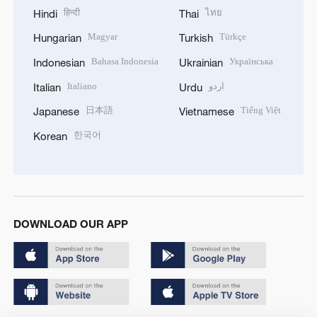
हिन्दी
ไทย
Hindi
Thai
Magyar
Türkçe
Hungarian
Turkish
Bahasa Indonesia
Українська
Indonesian
Ukrainian
Italiano
اردو
Italian
Urdu
日本語
Tiếng Việt
Japanese
Vietnamese
한국어
Korean
DOWNLOAD OUR APP