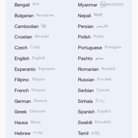
বাংলা
မြန်မာဘာသာ
Bengali
Myanmar
Български
नेपाली
Bulgarian
Nepali
ខ្មែរ
فارسی
Cambodian
Persian
Hrvatski
Polski
Croatian
Polish
Český
Português
Czech
Portuguese
English
پښتو
English
Pashto
Esperanto
Română
Esperanto
Romanian
Filipino
Русский
Filipino
Russian
Français
Српски
French
Serbian
Deutsch
සිංහල
German
Sinhala
Ελληνικά
Español
Greek
Spanish
Hausa
Kiswahili
Hausa
Swahili
עברית
தமிழ்
Hebrew
Tamil