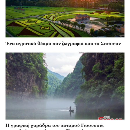
Ένα αγροτικό θέαμα σαν ζωγραφιά από το Σιτσουάν
Η γραφική χαράδρα του ποταμού Γιοουσούι