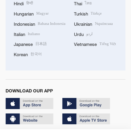
हिन्दी
ไทย
Hindi
Thai
Magyar
Türkçe
Hungarian
Turkish
Bahasa Indonesia
Українська
Indonesian
Ukrainian
Italiano
اردو
Italian
Urdu
日本語
Tiếng Việt
Japanese
Vietnamese
한국어
Korean
DOWNLOAD OUR APP