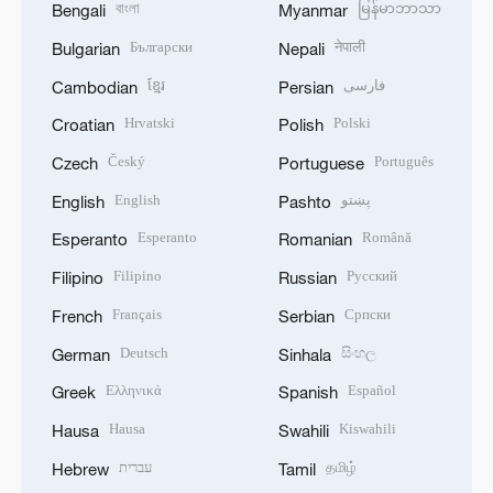
বাংলা
မြန်မာဘာသာ
Bengali
Myanmar
Български
नेपाली
Bulgarian
Nepali
ខ្មែរ
فارسی
Cambodian
Persian
Hrvatski
Polski
Croatian
Polish
Český
Português
Czech
Portuguese
English
پښتو
English
Pashto
Esperanto
Română
Esperanto
Romanian
Filipino
Русский
Filipino
Russian
Français
Српски
French
Serbian
Deutsch
සිංහල
German
Sinhala
Ελληνικά
Español
Greek
Spanish
Hausa
Kiswahili
Hausa
Swahili
עברית
தமிழ்
Hebrew
Tamil