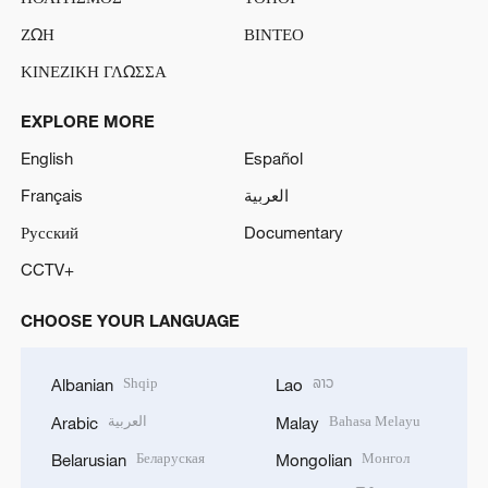
ΖΩΗ
ΒΙΝΤΕΟ
ΚΙΝΕΖΙΚΗ ΓΛΩΣΣΑ
EXPLORE MORE
English
Español
Français
العربية
Русский
Documentary
CCTV+
CHOOSE YOUR LANGUAGE
Shqip
ລາວ
Albanian
Lao
العربية
Bahasa Melayu
Arabic
Malay
Беларуская
Монгол
Belarusian
Mongolian