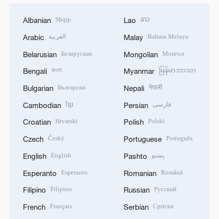
Shqip
ລາວ
Albanian
Lao
العربية
Bahasa Melayu
Arabic
Malay
Беларуская
Монгол
Belarusian
Mongolian
বাংলা
မြန်မာဘာသာ
Bengali
Myanmar
Български
नेपाली
Bulgarian
Nepali
ខ្មែរ
فارسی
Cambodian
Persian
Hrvatski
Polski
Croatian
Polish
Český
Português
Czech
Portuguese
English
پښتو
English
Pashto
Esperanto
Română
Esperanto
Romanian
Filipino
Русский
Filipino
Russian
Français
Српски
French
Serbian