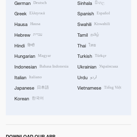
Deutsch
සිංහල
German
Sinhala
Ελληνικά
Español
Greek
Spanish
Hausa
Kiswahili
Hausa
Swahili
עברית
தமிழ்
Hebrew
Tamil
हिन्दी
ไทย
Hindi
Thai
Magyar
Türkçe
Hungarian
Turkish
Bahasa Indonesia
Українська
Indonesian
Ukrainian
Italiano
اردو
Italian
Urdu
日本語
Tiếng Việt
Japanese
Vietnamese
한국어
Korean
DOWNLOAD OUR APP