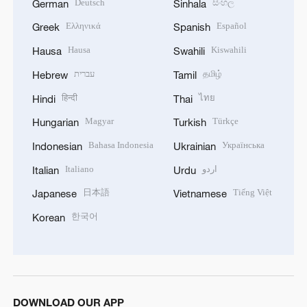
Deutsch
සිංහල
German
Sinhala
Ελληνικά
Español
Greek
Spanish
Hausa
Kiswahili
Hausa
Swahili
עברית
தமிழ்
Hebrew
Tamil
हिन्दी
ไทย
Hindi
Thai
Magyar
Türkçe
Hungarian
Turkish
Bahasa Indonesia
Українська
Indonesian
Ukrainian
Italiano
اردو
Italian
Urdu
日本語
Tiếng Việt
Japanese
Vietnamese
한국어
Korean
DOWNLOAD OUR APP