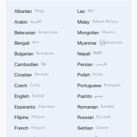
Shqip
ລາວ
Albanian
Lao
العربية
Bahasa Melayu
Arabic
Malay
Беларуская
Монгол
Belarusian
Mongolian
বাংলা
မြန်မာဘာသာ
Bengali
Myanmar
Български
नेपाली
Bulgarian
Nepali
ខ្មែរ
فارسی
Cambodian
Persian
Hrvatski
Polski
Croatian
Polish
Český
Português
Czech
Portuguese
English
پښتو
English
Pashto
Esperanto
Română
Esperanto
Romanian
Filipino
Русский
Filipino
Russian
Français
Српски
French
Serbian