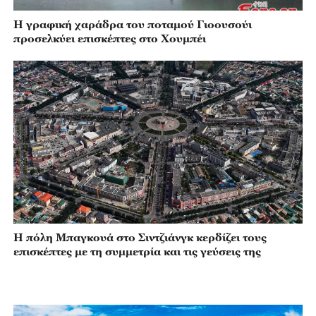
Η γραφική χαράδρα του ποταμού Γιοουσούι
προσελκύει επισκέπτες στο Χουμπέι
Η πόλη Μπαγκουά στο Σιντζιάνγκ κερδίζει τους
επισκέπτες με τη συμμετρία και τις γεύσεις της