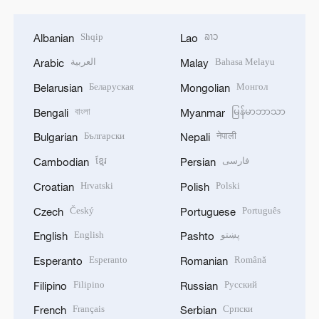
Shqip
ລາວ
Albanian
Lao
العربية
Bahasa Melayu
Arabic
Malay
Беларуская
Монгол
Belarusian
Mongolian
বাংলা
မြန်မာဘာသာ
Bengali
Myanmar
Български
नेपाली
Bulgarian
Nepali
ខ្មែរ
فارسی
Cambodian
Persian
Hrvatski
Polski
Croatian
Polish
Český
Português
Czech
Portuguese
English
پښتو
English
Pashto
Esperanto
Română
Esperanto
Romanian
Filipino
Русский
Filipino
Russian
Français
Српски
French
Serbian