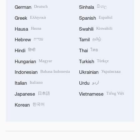
Deutsch
සිංහල
German
Sinhala
Ελληνικά
Español
Greek
Spanish
Hausa
Kiswahili
Hausa
Swahili
עברית
தமிழ்
Hebrew
Tamil
हिन्दी
ไทย
Hindi
Thai
Magyar
Türkçe
Hungarian
Turkish
Bahasa Indonesia
Українська
Indonesian
Ukrainian
Italiano
اردو
Italian
Urdu
日本語
Tiếng Việt
Japanese
Vietnamese
한국어
Korean