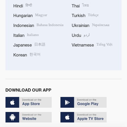
हिन्दी
ไทย
Hindi
Thai
Magyar
Türkçe
Hungarian
Turkish
Bahasa Indonesia
Українська
Indonesian
Ukrainian
Italiano
اردو
Italian
Urdu
日本語
Tiếng Việt
Japanese
Vietnamese
한국어
Korean
DOWNLOAD OUR APP