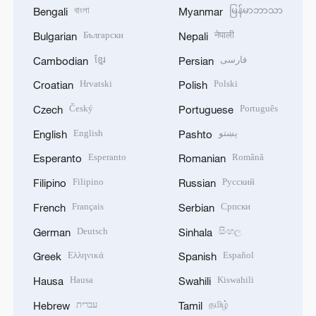
বাংলা
မြန်မာဘာသာ
Bengali
Myanmar
Български
नेपाली
Bulgarian
Nepali
ខ្មែរ
فارسی
Cambodian
Persian
Hrvatski
Polski
Croatian
Polish
Český
Português
Czech
Portuguese
English
پښتو
English
Pashto
Esperanto
Română
Esperanto
Romanian
Filipino
Русский
Filipino
Russian
Français
Српски
French
Serbian
Deutsch
සිංහල
German
Sinhala
Ελληνικά
Español
Greek
Spanish
Hausa
Kiswahili
Hausa
Swahili
עברית
தமிழ்
Hebrew
Tamil