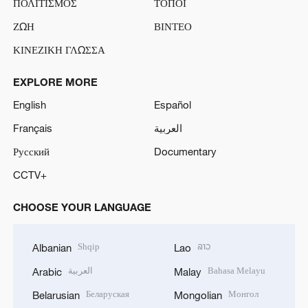
ΠΟΛΙΤΙΣΜΟΣ
ΤΟΠΟΙ
ΖΩΗ
ΒΙΝΤΕΟ
ΚΙΝΕΖΙΚΗ ΓΛΩΣΣΑ
EXPLORE MORE
English
Español
Français
العربية
Русский
Documentary
CCTV+
CHOOSE YOUR LANGUAGE
Shqip
ລາວ
Albanian
Lao
العربية
Bahasa Melayu
Arabic
Malay
Беларуская
Монгол
Belarusian
Mongolian