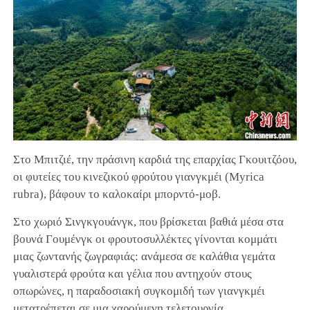
Στο Μπιτζιέ, την πράσινη καρδιά της επαρχίας Γκουιτζόου,
οι φυτείες του κινεζικού φρούτου γιανγκμέι (Myrica
rubra), βάφουν το καλοκαίρι μπορντό-μοβ.
Στο χωριό Σινγκγουάνγκ, που βρίσκεται βαθιά μέσα στα
βουνά Γουμένγκ οι φρουτοσυλλέκτες γίνονται κομμάτι
μιας ζωντανής ζωγραφιάς: ανάμεσα σε καλάθια γεμάτα
γυαλιστερά φρούτα και γέλια που αντηχούν στους
οπωρώνες, η παραδοσιακή συγκομιδή των γιανγκμέι
μετατρέπεται σε μια χαρούμενη τελετουργία.