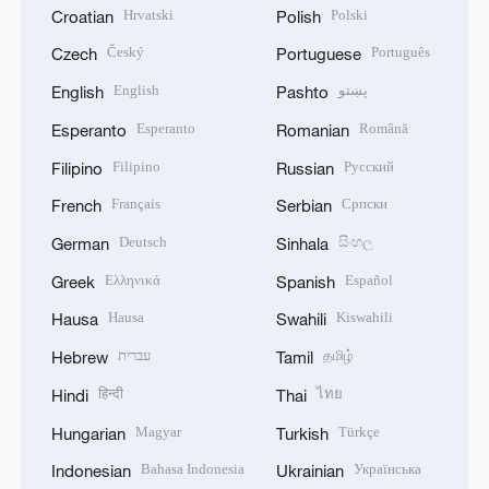
Hrvatski
Polski
Croatian
Polish
Český
Português
Czech
Portuguese
English
پښتو
English
Pashto
Esperanto
Română
Esperanto
Romanian
Filipino
Русский
Filipino
Russian
Français
Српски
French
Serbian
Deutsch
සිංහල
German
Sinhala
Ελληνικά
Español
Greek
Spanish
Hausa
Kiswahili
Hausa
Swahili
עברית
தமிழ்
Hebrew
Tamil
हिन्दी
ไทย
Hindi
Thai
Magyar
Türkçe
Hungarian
Turkish
Bahasa Indonesia
Українська
Indonesian
Ukrainian