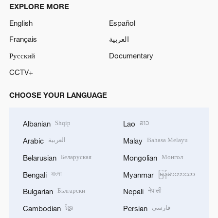
EXPLORE MORE
English
Español
Français
العربية
Русский
Documentary
CCTV+
CHOOSE YOUR LANGUAGE
Shqip
ລາວ
Albanian
Lao
العربية
Bahasa Melayu
Arabic
Malay
Беларуская
Монгол
Belarusian
Mongolian
বাংলা
မြန်မာဘာသာ
Bengali
Myanmar
Български
नेपाली
Bulgarian
Nepali
ខ្មែរ
فارسی
Cambodian
Persian