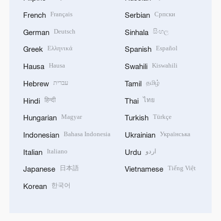
Français
Српски
French
Serbian
Deutsch
සිංහල
German
Sinhala
Ελληνικά
Español
Greek
Spanish
Hausa
Kiswahili
Hausa
Swahili
עברית
தமிழ்
Hebrew
Tamil
हिन्दी
ไทย
Hindi
Thai
Magyar
Türkçe
Hungarian
Turkish
Bahasa Indonesia
Українська
Indonesian
Ukrainian
Italiano
اردو
Italian
Urdu
日本語
Tiếng Việt
Japanese
Vietnamese
한국어
Korean