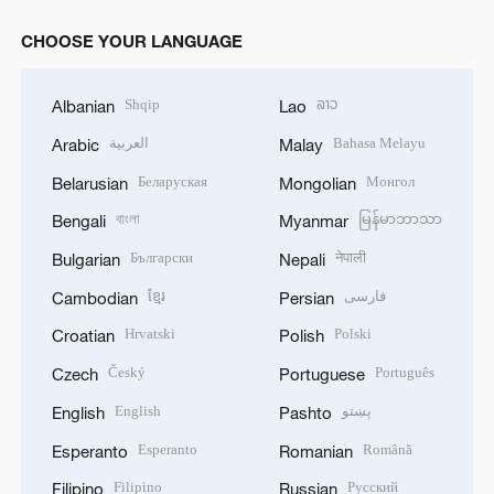
CHOOSE YOUR LANGUAGE
Shqip
ລາວ
Albanian
Lao
العربية
Bahasa Melayu
Arabic
Malay
Беларуская
Монгол
Belarusian
Mongolian
বাংলা
မြန်မာဘာသာ
Bengali
Myanmar
Български
नेपाली
Bulgarian
Nepali
ខ្មែរ
فارسی
Cambodian
Persian
Hrvatski
Polski
Croatian
Polish
Český
Português
Czech
Portuguese
English
پښتو
English
Pashto
Esperanto
Română
Esperanto
Romanian
Filipino
Русский
Filipino
Russian