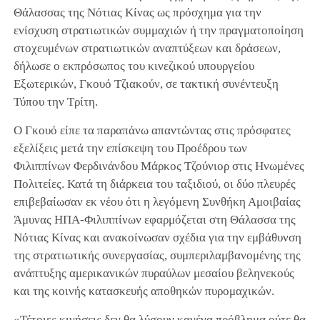
Θάλασσας της Νότιας Κίνας ως πρόσχημα για την
ενίσχυση στρατιωτικών συμμαχιών ή την πραγματοποίηση
στοχευμένων στρατιωτικών αναπτύξεων και δράσεων,
δήλωσε ο εκπρόσωπος του κινεζικού υπουργείου
Εξωτερικών, Γκουό Τζιακούν, σε τακτική συνέντευξη
Τύπου την Τρίτη.
Ο Γκουό είπε τα παραπάνω απαντώντας στις πρόσφατες
εξελίξεις μετά την επίσκεψη του Προέδρου των
Φιλιππίνων Φερδινάνδου Μάρκος Τζούνιορ στις Ηνωμένες
Πολιτείες. Κατά τη διάρκεια του ταξιδιού, οι δύο πλευρές
επιβεβαίωσαν εκ νέου ότι η λεγόμενη Συνθήκη Αμοιβαίας
Άμυνας ΗΠΑ-Φιλιππίνων εφαρμόζεται στη Θάλασσα της
Νότιας Κίνας και ανακοίνωσαν σχέδια για την εμβάθυνση
της στρατιωτικής συνεργασίας, συμπεριλαμβανομένης της
ανάπτυξης αμερικανικών πυραύλων μεσαίου βεληνεκούς
και της κοινής κατασκευής αποθηκών πυρομαχικών.
«Τέτοιες κινήσεις δεν θα λύσουν κανένα πρόβλημα ούτε θα