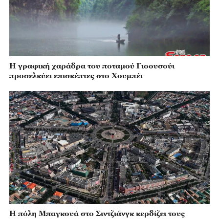
Η γραφική χαράδρα του ποταμού Γιοουσούι
προσελκύει επισκέπτες στο Χουμπέι
Η πόλη Μπαγκουά στο Σιντζιάνγκ κερδίζει τους