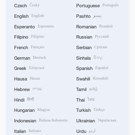
Český
Português
Czech
Portuguese
English
پښتو
English
Pashto
Esperanto
Română
Esperanto
Romanian
Filipino
Русский
Filipino
Russian
Français
Српски
French
Serbian
Deutsch
සිංහල
German
Sinhala
Ελληνικά
Español
Greek
Spanish
Hausa
Kiswahili
Hausa
Swahili
עברית
தமிழ்
Hebrew
Tamil
हिन्दी
ไทย
Hindi
Thai
Magyar
Türkçe
Hungarian
Turkish
Bahasa Indonesia
Українська
Indonesian
Ukrainian
Italiano
اردو
Italian
Urdu