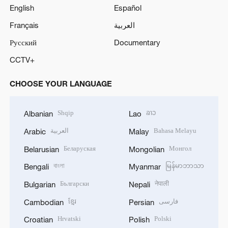
English
Español
Français
العربية
Русский
Documentary
CCTV+
CHOOSE YOUR LANGUAGE
Shqip
ລາວ
Albanian
Lao
العربية
Bahasa Melayu
Arabic
Malay
Беларуская
Монгол
Belarusian
Mongolian
বাংলা
မြန်မာဘာသာ
Bengali
Myanmar
Български
नेपाली
Bulgarian
Nepali
ខ្មែរ
فارسی
Cambodian
Persian
Hrvatski
Polski
Croatian
Polish