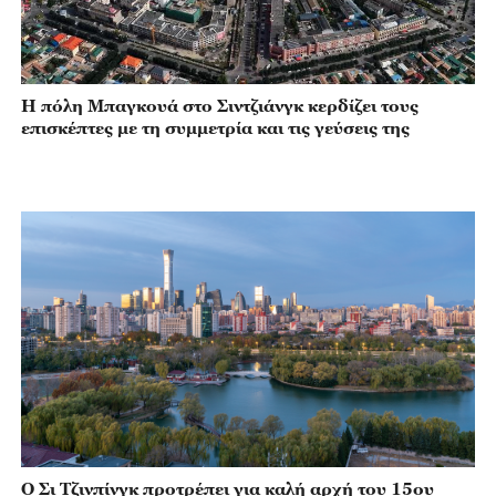
Η πόλη Μπαγκουά στο Σιντζιάνγκ κερδίζει τους
επισκέπτες με τη συμμετρία και τις γεύσεις της
Ο Σι Τζινπίνγκ προτρέπει για καλή αρχή του 15ου