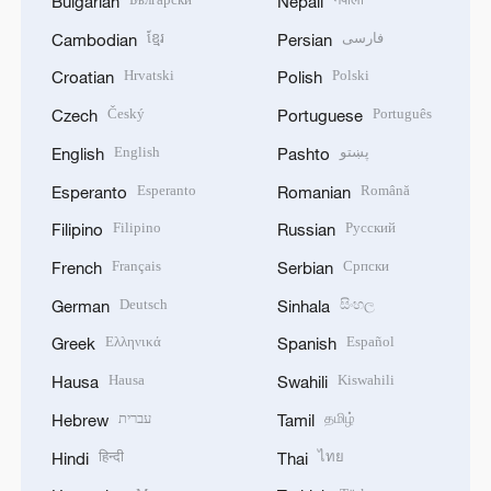
Bulgarian
Nepali
ខ្មែរ
فارسی
Cambodian
Persian
Hrvatski
Polski
Croatian
Polish
Český
Português
Czech
Portuguese
English
پښتو
English
Pashto
Esperanto
Română
Esperanto
Romanian
Filipino
Русский
Filipino
Russian
Français
Српски
French
Serbian
Deutsch
සිංහල
German
Sinhala
Ελληνικά
Español
Greek
Spanish
Hausa
Kiswahili
Hausa
Swahili
עברית
தமிழ்
Hebrew
Tamil
हिन्दी
ไทย
Hindi
Thai