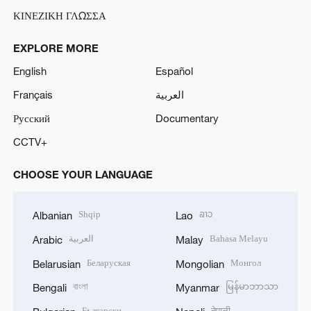
ΚΙΝΕΖΙΚΗ ΓΛΩΣΣΑ
EXPLORE MORE
English
Español
Français
العربية
Русский
Documentary
CCTV+
CHOOSE YOUR LANGUAGE
Shqip
ລາວ
Albanian
Lao
العربية
Bahasa Melayu
Arabic
Malay
Беларуская
Монгол
Belarusian
Mongolian
বাংলা
မြန်မာဘာသာ
Bengali
Myanmar
Български
नेपाली