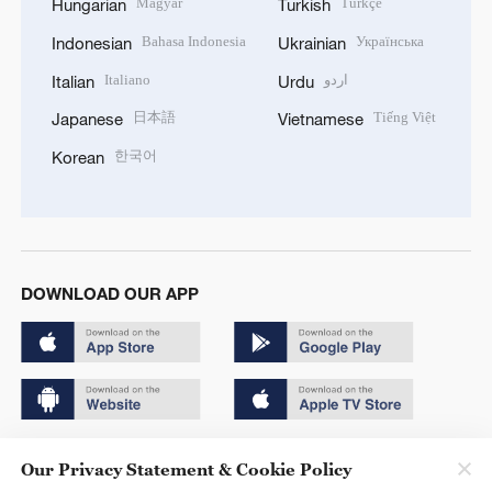
Magyar
Türkçe
Hungarian
Turkish
Bahasa Indonesia
Українська
Indonesian
Ukrainian
Italiano
اردو
Italian
Urdu
日本語
Tiếng Việt
Japanese
Vietnamese
한국어
Korean
DOWNLOAD OUR APP
Copyright © 2024 CGTN.
Our Privacy Statement & Cookie Policy
京ICP备20000184号