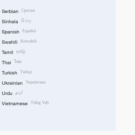
Serbian
Српски
Sinhala
සිංහල
Spanish
Español
Swahili
Kiswahili
Tamil
தமிழ்
Thai
ไทย
Turkish
Türkçe
Ukrainian
Українська
Urdu
اردو
Vietnamese
Tiếng Việt