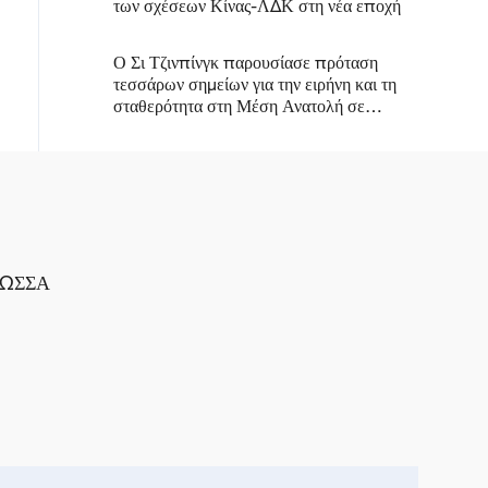
των σχέσεων Κίνας-ΛΔΚ στη νέα εποχή
Ο Σι Τζινπίνγκ παρουσίασε πρόταση
τεσσάρων σημείων για την ειρήνη και τη
σταθερότητα στη Μέση Ανατολή σε
συνάντηση με τον πρίγκιπα διάδοχο των
ΗΑΕ
ΛΩΣΣΑ