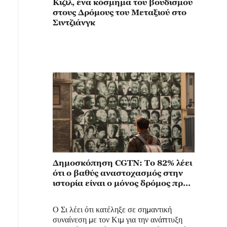
Κιζίλ, ένα κόσμημα του βουδισμού
στους Δρόμους του Μεταξιού στο
Σιντζιάνγκ
Δημοσκόπηση CGTN: Το 82% λέει
ότι ο βαθύς αναστοχασμός στην
ιστορία είναι ο μόνος δρόμος προς
τα εμπρός για την Ιαπωνία
Ο Σι λέει ότι κατέληξε σε σημαντική
συναίνεση με τον Κιμ για την ανάπτυξη