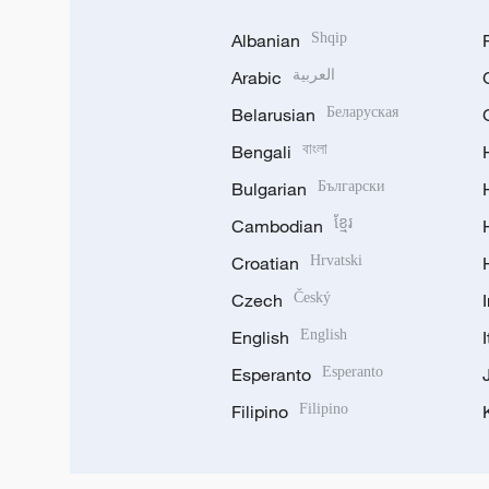
Albanian
Shqip
Arabic
العربية
Belarusian
Беларуская
Bengali
বাংলা
Bulgarian
Български
Cambodian
ខ្មែរ
Croatian
Hrvatski
Czech
Český
English
English
Esperanto
Esperanto
Filipino
Filipino