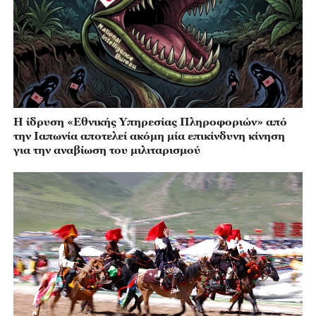
Η ίδρυση «Εθνικής Υπηρεσίας Πληροφοριών» από
την Ιαπωνία αποτελεί ακόμη μία επικίνδυνη κίνηση
για την αναβίωση του μιλιταρισμού