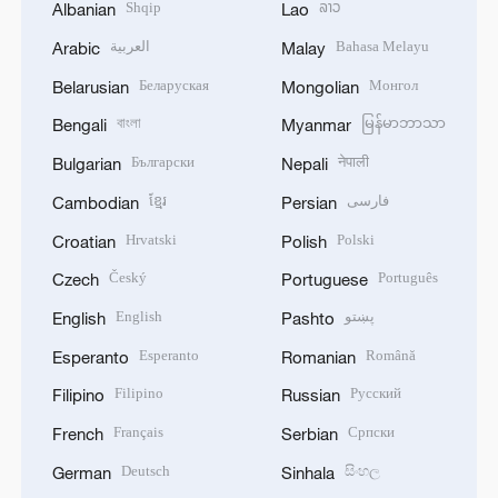
Shqip
ລາວ
Albanian
Lao
العربية
Bahasa Melayu
Arabic
Malay
Беларуская
Монгол
Belarusian
Mongolian
বাংলা
မြန်မာဘာသာ
Bengali
Myanmar
Български
नेपाली
Bulgarian
Nepali
ខ្មែរ
فارسی
Cambodian
Persian
Hrvatski
Polski
Croatian
Polish
Český
Português
Czech
Portuguese
English
پښتو
English
Pashto
Esperanto
Română
Esperanto
Romanian
Filipino
Русский
Filipino
Russian
Français
Српски
French
Serbian
Deutsch
සිංහල
German
Sinhala