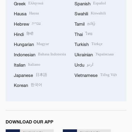
Ελληνικά
Español
Greek
Spanish
Hausa
Kiswahili
Hausa
Swahili
עברית
தமிழ்
Hebrew
Tamil
हिन्दी
ไทย
Hindi
Thai
Magyar
Türkçe
Hungarian
Turkish
Bahasa Indonesia
Українська
Indonesian
Ukrainian
Italiano
اردو
Italian
Urdu
日本語
Tiếng Việt
Japanese
Vietnamese
한국어
Korean
DOWNLOAD OUR APP