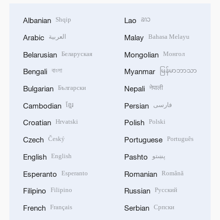
Shqip
ລາວ
Albanian
Lao
العربية
Bahasa Melayu
Arabic
Malay
Беларуская
Монгол
Belarusian
Mongolian
বাংলা
မြန်မာဘာသာ
Bengali
Myanmar
Български
नेपाली
Bulgarian
Nepali
ខ្មែរ
فارسی
Cambodian
Persian
Hrvatski
Polski
Croatian
Polish
Český
Português
Czech
Portuguese
English
پښتو
English
Pashto
Esperanto
Română
Esperanto
Romanian
Filipino
Русский
Filipino
Russian
Français
Српски
French
Serbian