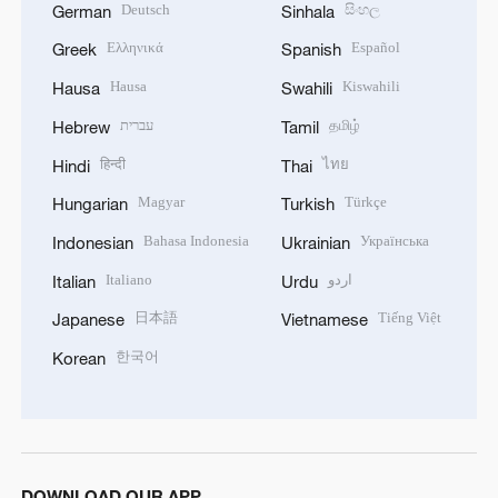
Deutsch
සිංහල
German
Sinhala
Ελληνικά
Español
Greek
Spanish
Hausa
Kiswahili
Hausa
Swahili
עברית
தமிழ்
Hebrew
Tamil
हिन्दी
ไทย
Hindi
Thai
Magyar
Türkçe
Hungarian
Turkish
Bahasa Indonesia
Українська
Indonesian
Ukrainian
Italiano
اردو
Italian
Urdu
日本語
Tiếng Việt
Japanese
Vietnamese
한국어
Korean
DOWNLOAD OUR APP