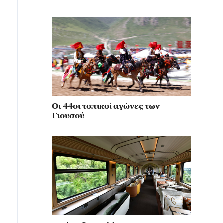
κίνηση για την αναβίωση του
μιλιταρισμού
Οι 44οι τοπικοί αγώνες των
Γιουσού