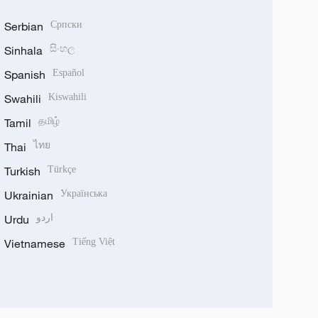
Serbian
Српски
Sinhala
සිංහල
Spanish
Español
Swahili
Kiswahili
Tamil
தமிழ்
Thai
ไทย
Turkish
Türkçe
Ukrainian
Українська
Urdu
اردو
Vietnamese
Tiếng Việt