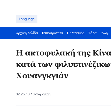
Language
Αρχική Σελίδα
Επικαιρότητα
Πολιτισμός
Τόποι
Ζωή
Η ακτοφυλακή της Κίνα
κατά των φιλιππινέζικ
Χουανγκγιάν
02:25:43 16-Sep-2025