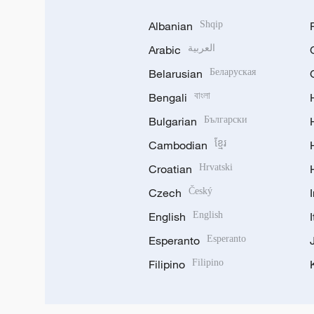
Albanian
Shqip
Arabic
العربية
Belarusian
Беларуская
Bengali
বাংলা
Bulgarian
Български
Cambodian
ខ្មែរ
Croatian
Hrvatski
Czech
Český
English
English
Esperanto
Esperanto
Filipino
Filipino