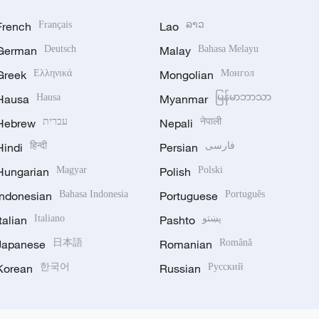
French
Français
Lao
ລາວ
German
Deutsch
Malay
Bahasa Melayu
Greek
Ελληνικά
Mongolian
Монгол
Hausa
Hausa
Myanmar
မြန်မာဘာသာ
Hebrew
עברית
Nepali
नेपाली
Hindi
हिन्दी
Persian
فارسی
Hungarian
Magyar
Polish
Polski
Indonesian
Bahasa Indonesia
Portuguese
Português
Italian
Italiano
Pashto
پښتو
Japanese
日本語
Romanian
Română
Korean
한국어
Russian
Русский