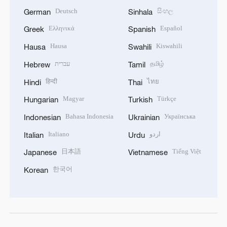
Deutsch
සිංහල
German
Sinhala
Ελληνικά
Español
Greek
Spanish
Hausa
Kiswahili
Hausa
Swahili
עברית
தமிழ்
Hebrew
Tamil
हिन्दी
ไทย
Hindi
Thai
Magyar
Türkçe
Hungarian
Turkish
Bahasa Indonesia
Українська
Indonesian
Ukrainian
Italiano
اردو
Italian
Urdu
日本語
Tiếng Việt
Japanese
Vietnamese
한국어
Korean