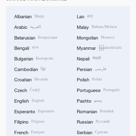
Shqip
ລາວ
Albanian
Lao
العربية
Bahasa Melayu
Arabic
Malay
Беларуская
Монгол
Belarusian
Mongolian
বাংলা
မြန်မာဘာသာ
Bengali
Myanmar
Български
नेपाली
Bulgarian
Nepali
ខ្មែរ
فارسی
Cambodian
Persian
Hrvatski
Polski
Croatian
Polish
Český
Português
Czech
Portuguese
English
پښتو
English
Pashto
Esperanto
Română
Esperanto
Romanian
Filipino
Русский
Filipino
Russian
Français
Српски
French
Serbian