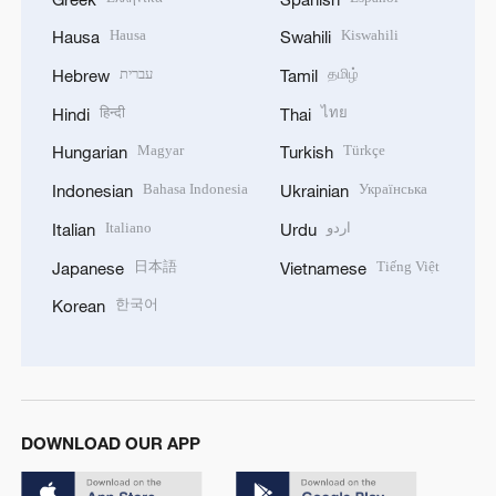
Hausa
Kiswahili
Hausa
Swahili
עברית
தமிழ்
Hebrew
Tamil
हिन्दी
ไทย
Hindi
Thai
Magyar
Türkçe
Hungarian
Turkish
Bahasa Indonesia
Українська
Indonesian
Ukrainian
Italiano
اردو
Italian
Urdu
日本語
Tiếng Việt
Japanese
Vietnamese
한국어
Korean
DOWNLOAD OUR APP