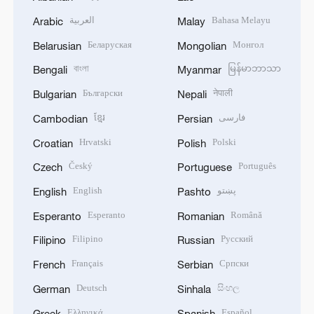
العربية
Bahasa Melayu
Arabic
Malay
Беларуская
Монгол
Belarusian
Mongolian
বাংলা
မြန်မာဘာသာ
Bengali
Myanmar
Български
नेपाली
Bulgarian
Nepali
ខ្មែរ
فارسی
Cambodian
Persian
Hrvatski
Polski
Croatian
Polish
Český
Português
Czech
Portuguese
English
پښتو
English
Pashto
Esperanto
Română
Esperanto
Romanian
Filipino
Русский
Filipino
Russian
Français
Српски
French
Serbian
Deutsch
සිංහල
German
Sinhala
Ελληνικά
Español
Greek
Spanish