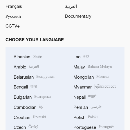
Français
العربية
Русский
Documentary
CCTV+
CHOOSE YOUR LANGUAGE
Shqip
ລາວ
Albanian
Lao
العربية
Bahasa Melayu
Arabic
Malay
Беларуская
Монгол
Belarusian
Mongolian
বাংলা
မြန်မာဘာသာ
Bengali
Myanmar
Български
नेपाली
Bulgarian
Nepali
ខ្មែរ
فارسی
Cambodian
Persian
Hrvatski
Polski
Croatian
Polish
Český
Português
Czech
Portuguese