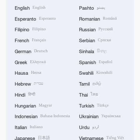
English
پښتو
English
Pashto
Esperanto
Română
Esperanto
Romanian
Filipino
Русский
Filipino
Russian
Français
Српски
French
Serbian
Deutsch
සිංහල
German
Sinhala
Ελληνικά
Español
Greek
Spanish
Hausa
Kiswahili
Hausa
Swahili
עברית
தமிழ்
Hebrew
Tamil
हिन्दी
ไทย
Hindi
Thai
Magyar
Türkçe
Hungarian
Turkish
Bahasa Indonesia
Українська
Indonesian
Ukrainian
Italiano
اردو
Italian
Urdu
日本語
Tiếng Việt
Japanese
Vietnamese