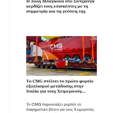
Η πόλη Μπαγκουά στο Σιντζιάνγκ
κερδίζει τους επισκέπτες με τη
συμμετρία και τις γεύσεις της
Το CMG στέλνει το πρώτο φορτίο
εξοπλισμού μετάδοσης στην
Ιταλία για τους Χειμερινούς
Ολυμπιακούς Αγώνες του 2026
Το CMG παρουσιάζει ρομπότ σε
διαφημιστικό βίντεο για τους Χειμερινούς