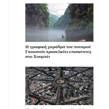
Η γραφική χαράδρα του ποταμού
Γιοουσούι προσελκύει επισκέπτες
στο Χουμπέι