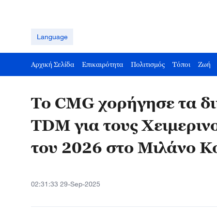
Language
Αρχική Σελίδα
Επικαιρότητα
Πολιτισμός
Τόποι
Ζωή
Το CMG χορήγησε τα δ
TDM για τους Χειμεριν
του 2026 στο Μιλάνο Κ
02:31:33 29-Sep-2025