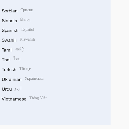
Serbian
Српски
Sinhala
සිංහල
Spanish
Español
Swahili
Kiswahili
Tamil
தமிழ்
Thai
ไทย
Turkish
Türkçe
Ukrainian
Українська
Urdu
اردو
Vietnamese
Tiếng Việt