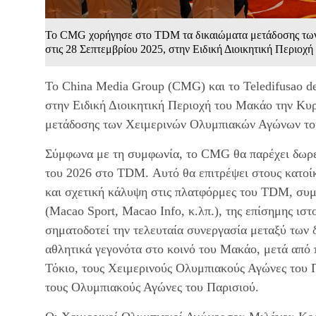
Το CMG χορήγησε στο TDM τα δικαιώματα μετάδοσης τω
στις 28 Σεπτεμβρίου 2025, στην Ειδική Διοικητική Περιοχ
Το China Media Group (CMG) και το Teledifusao 
στην Ειδική Διοικητική Περιοχή του Μακάο την Κ
μετάδοσης των Χειμερινών Ολυμπιακών Αγώνων το
Σύμφωνα με τη συμφωνία, το CMG θα παρέχει δωρ
του 2026 στο TDM. Αυτό θα επιτρέψει στους κατοί
και σχετική κάλυψη στις πλατφόρμες του TDM, συ
(Macao Sport, Macao Info, κ.λπ.), της επίσημης ισ
σηματοδοτεί την τελευταία συνεργασία μεταξύ των 
αθλητικά γεγονότα στο κοινό του Μακάο, μετά από
Τόκιο, τους Χειμερινούς Ολυμπιακούς Αγώνες του Π
τους Ολυμπιακούς Αγώνες του Παρισιού.