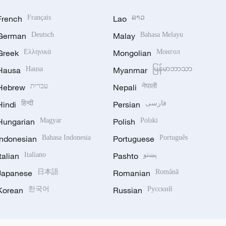
French
Français
Lao
ລາວ
German
Deutsch
Malay
Bahasa Melayu
Greek
Ελληνικά
Mongolian
Монгол
Hausa
Hausa
Myanmar
မြန်မာဘာသာ
Hebrew
עברית
Nepali
नेपाली
Hindi
हिन्दी
Persian
فارسی
Hungarian
Magyar
Polish
Polski
Indonesian
Bahasa Indonesia
Portuguese
Português
Italian
Italiano
Pashto
پښتو
Japanese
日本語
Romanian
Română
Korean
한국어
Russian
Русский