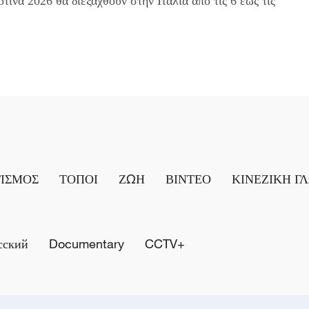
να 2026 θα διεξαχθούν στην Ιταλία από τις 6 έως τις
ΤΙΣΜΟΣ
ΤΟΠΟΙ
ΖΩΗ
ΒΙΝΤΕΟ
ΚΙΝΕΖΙΚΗ Γ
сский
Documentary
CCTV+