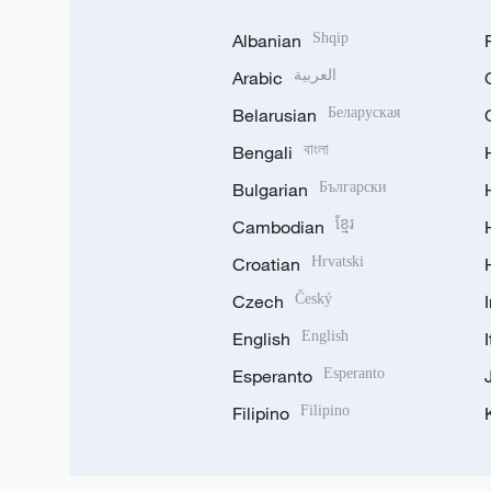
Albanian
Shqip
Arabic
العربية
Belarusian
Беларуская
Bengali
বাংলা
Bulgarian
Български
Cambodian
ខ្មែរ
Croatian
Hrvatski
Czech
Český
English
English
Esperanto
Esperanto
Filipino
Filipino