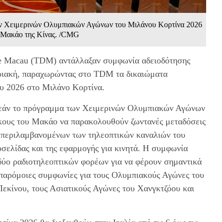
ν Χειμερινών Ολυμπιακών Αγώνων του Μιλάνου Κορτίνα 2026
ή Μακάο της Κίνας. /CMG
de Macau (TDM) αντάλλαξαν συμφωνία αδειοδότησης
υριακή, παραχωρώντας στο TDM τα δικαιώματα
υ 2026 στο Μιλάνο Κορτίνα.
εάν το πρόγραμμα των Χειμερινών Ολυμπιακών Αγώνων
κους του Μακάο να παρακολουθούν ζωντανές μεταδόσεις
μπεριλαμβανομένων των τηλεοπτικών καναλιών του
τοσελίδας και της εφαρμογής για κινητά. Η συμφωνία
δύο ραδιοτηλεοπτικών φορέων για να φέρουν σημαντικά
 παρόμοιες συμφωνίες για τους Ολυμπιακούς Αγώνες του
εκίνου, τους Ασιατικούς Αγώνες του Χανγκτζόου και