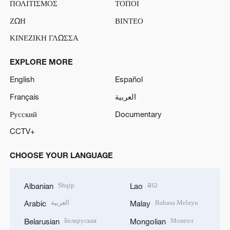
ΠΟΛΙΤΙΣΜΟΣ
ΤΟΠΟΙ
ΖΩΗ
ΒΙΝΤΕΟ
ΚΙΝΕΖΙΚΗ ΓΛΩΣΣΑ
EXPLORE MORE
English
Español
Français
العربية
Русский
Documentary
CCTV+
CHOOSE YOUR LANGUAGE
Shqip
ລາວ
Albanian
Lao
العربية
Bahasa Melayu
Arabic
Malay
Беларуская
Монгол
Belarusian
Mongolian