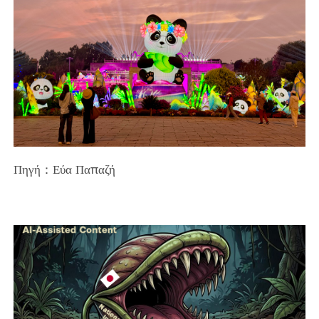
Πηγή：Εύα Παπαζή