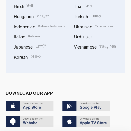
हिन्दी
ไทย
Hindi
Thai
Magyar
Türkçe
Hungarian
Turkish
Bahasa Indonesia
Українська
Indonesian
Ukrainian
Italiano
اردو
Italian
Urdu
日本語
Tiếng Việt
Japanese
Vietnamese
한국어
Korean
DOWNLOAD OUR APP