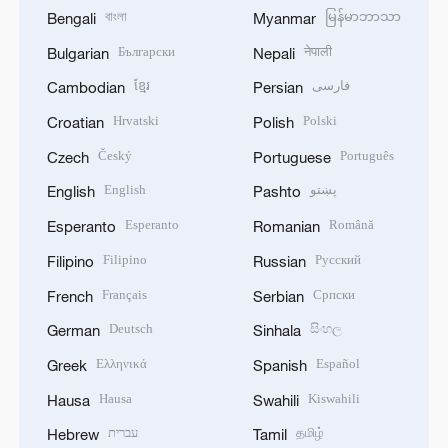
বাংলা
မြန်မာဘာသာ
Bengali
Myanmar
Български
नेपाली
Bulgarian
Nepali
ខ្មែរ
فارسی
Cambodian
Persian
Hrvatski
Polski
Croatian
Polish
Český
Português
Czech
Portuguese
English
پښتو
English
Pashto
Esperanto
Română
Esperanto
Romanian
Filipino
Русский
Filipino
Russian
Français
Српски
French
Serbian
Deutsch
සිංහල
German
Sinhala
Ελληνικά
Español
Greek
Spanish
Hausa
Kiswahili
Hausa
Swahili
עברית
தமிழ்
Hebrew
Tamil