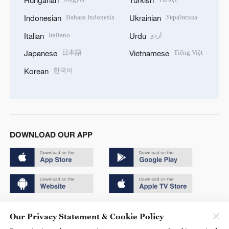
Hungarian
Turkish
Bahasa Indonesia
Українська
Indonesian
Ukrainian
Italiano
اردو
Italian
Urdu
日本語
Tiếng Việt
Japanese
Vietnamese
한국어
Korean
DOWNLOAD OUR APP
Copyright © 2024 CGTN.
Our Privacy Statement & Cookie Policy
京ICP备20000184号