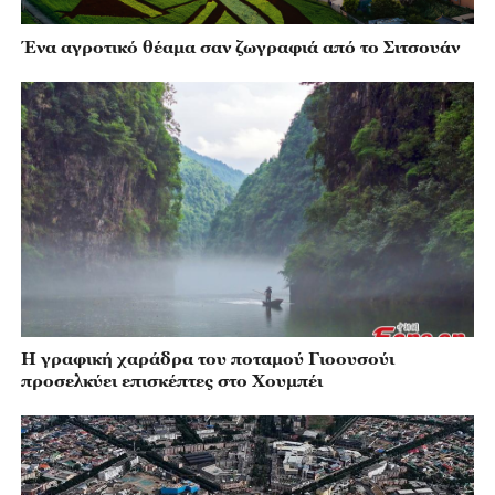
Ένα αγροτικό θέαμα σαν ζωγραφιά από το Σιτσουάν
Η γραφική χαράδρα του ποταμού Γιοουσούι
προσελκύει επισκέπτες στο Χουμπέι