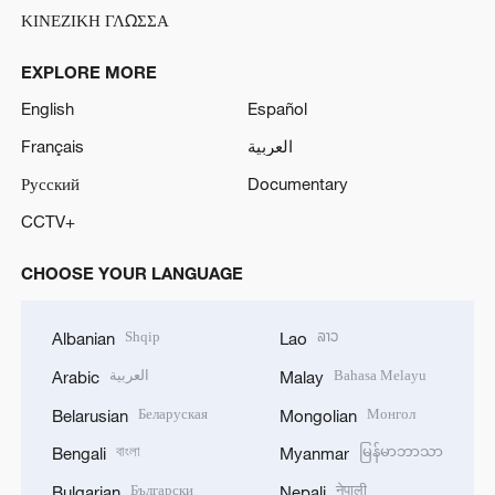
ΚΙΝΕΖΙΚΗ ΓΛΩΣΣΑ
EXPLORE MORE
English
Español
Français
العربية
Русский
Documentary
CCTV+
CHOOSE YOUR LANGUAGE
Shqip
ລາວ
Albanian
Lao
العربية
Bahasa Melayu
Arabic
Malay
Беларуская
Монгол
Belarusian
Mongolian
বাংলা
မြန်မာဘာသာ
Bengali
Myanmar
Български
नेपाली
Bulgarian
Nepali