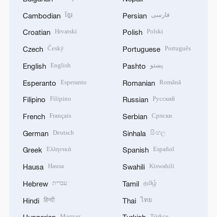
ខ្មែរ
فارسی
Cambodian
Persian
Hrvatski
Polski
Croatian
Polish
Český
Português
Czech
Portuguese
English
پښتو
English
Pashto
Esperanto
Română
Esperanto
Romanian
Filipino
Русский
Filipino
Russian
Français
Српски
French
Serbian
Deutsch
සිංහල
German
Sinhala
Ελληνικά
Español
Greek
Spanish
Hausa
Kiswahili
Hausa
Swahili
עברית
தமிழ்
Hebrew
Tamil
हिन्दी
ไทย
Hindi
Thai
Magyar
Türkçe