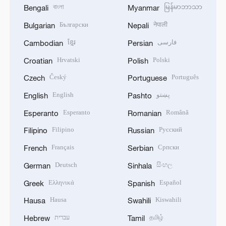
বাংলা
မြန်မာဘာသာ
Bengali
Myanmar
Български
नेपाली
Bulgarian
Nepali
ខ្មែរ
فارسی
Cambodian
Persian
Hrvatski
Polski
Croatian
Polish
Český
Português
Czech
Portuguese
English
پښتو
English
Pashto
Esperanto
Română
Esperanto
Romanian
Filipino
Русский
Filipino
Russian
Français
Српски
French
Serbian
Deutsch
සිංහල
German
Sinhala
Ελληνικά
Español
Greek
Spanish
Hausa
Kiswahili
Hausa
Swahili
עברית
தமிழ்
Hebrew
Tamil