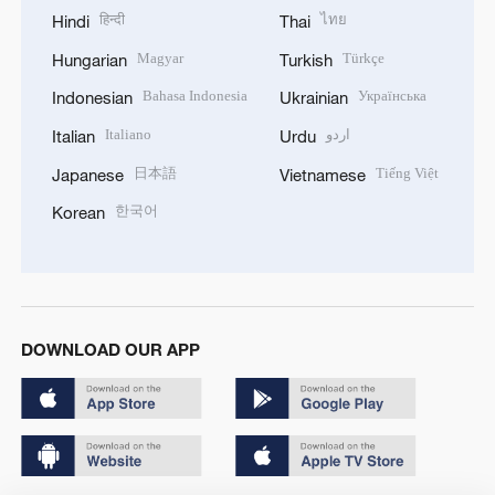
हिन्दी
ไทย
Hindi
Thai
Magyar
Türkçe
Hungarian
Turkish
Bahasa Indonesia
Українська
Indonesian
Ukrainian
Italiano
اردو
Italian
Urdu
日本語
Tiếng Việt
Japanese
Vietnamese
한국어
Korean
DOWNLOAD OUR APP