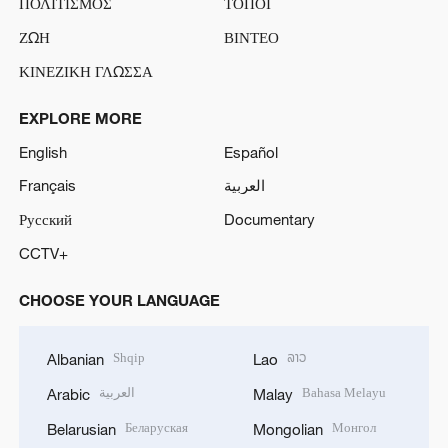
ΠΟΛΙΤΙΣΜΟΣ
ΤΟΠΟΙ
ΖΩΗ
ΒΙΝΤΕΟ
ΚΙΝΕΖΙΚΗ ΓΛΩΣΣΑ
EXPLORE MORE
English
Español
Français
العربية
Русский
Documentary
CCTV+
CHOOSE YOUR LANGUAGE
Shqip
ລາວ
Albanian
Lao
العربية
Bahasa Melayu
Arabic
Malay
Беларуская
Монгол
Belarusian
Mongolian