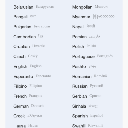
Беларуская
Монгол
Belarusian
Mongolian
বাংলা
မြန်မာဘာသာ
Bengali
Myanmar
Български
नेपाली
Bulgarian
Nepali
ខ្មែរ
فارسی
Cambodian
Persian
Hrvatski
Polski
Croatian
Polish
Český
Português
Czech
Portuguese
English
پښتو
English
Pashto
Esperanto
Română
Esperanto
Romanian
Filipino
Русский
Filipino
Russian
Français
Српски
French
Serbian
Deutsch
සිංහල
German
Sinhala
Ελληνικά
Español
Greek
Spanish
Hausa
Kiswahili
Hausa
Swahili