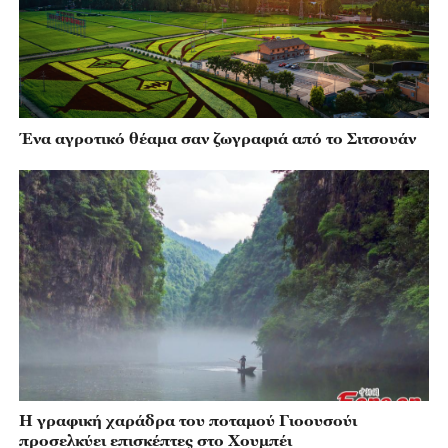
Ένα αγροτικό θέαμα σαν ζωγραφιά από το Σιτσουάν
Η γραφική χαράδρα του ποταμού Γιοουσούι
προσελκύει επισκέπτες στο Χουμπέι