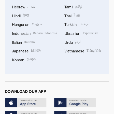
עברית
தமிழ்
Hebrew
Tamil
हिन्दी
ไทย
Hindi
Thai
Magyar
Türkçe
Hungarian
Turkish
Bahasa Indonesia
Українська
Indonesian
Ukrainian
Italiano
اردو
Italian
Urdu
日本語
Tiếng Việt
Japanese
Vietnamese
한국어
Korean
DOWNLOAD OUR APP