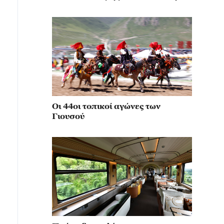
κίνηση για την αναβίωση του
μιλιταρισμού
Οι 44οι τοπικοί αγώνες των
Γιουσού