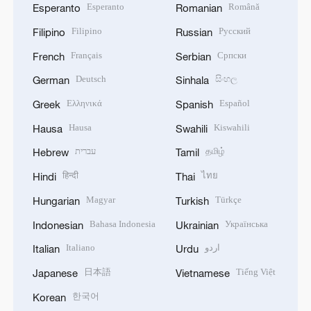
Esperanto
Română
Esperanto
Romanian
Filipino
Русский
Filipino
Russian
Français
Српски
French
Serbian
Deutsch
සිංහල
German
Sinhala
Ελληνικά
Español
Greek
Spanish
Hausa
Kiswahili
Hausa
Swahili
עברית
தமிழ்
Hebrew
Tamil
हिन्दी
ไทย
Hindi
Thai
Magyar
Türkçe
Hungarian
Turkish
Bahasa Indonesia
Українська
Indonesian
Ukrainian
Italiano
اردو
Italian
Urdu
日本語
Tiếng Việt
Japanese
Vietnamese
한국어
Korean