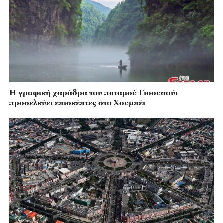
Η γραφική χαράδρα του ποταμού Γιοουσούι
προσελκύει επισκέπτες στο Χουμπέι