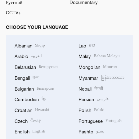
Русский
Documentary
CCTV+
CHOOSE YOUR LANGUAGE
Shqip
ລາວ
Albanian
Lao
العربية
Bahasa Melayu
Arabic
Malay
Беларуская
Монгол
Belarusian
Mongolian
বাংলা
မြန်မာဘာသာ
Bengali
Myanmar
Български
नेपाली
Bulgarian
Nepali
ខ្មែរ
فارسی
Cambodian
Persian
Hrvatski
Polski
Croatian
Polish
Český
Português
Czech
Portuguese
English
پښتو
English
Pashto