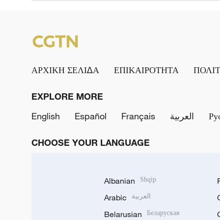
ΑΡΧΙΚΗ ΣΕΛΙΔΑ
ΕΠΙΚΑΙΡΟΤΗΤΑ
ΠΟΛΙ
EXPLORE MORE
English
Español
Français
العربية
Ру
CHOOSE YOUR LANGUAGE
Albanian
Shqip
Arabic
العربية
Belarusian
Беларуская