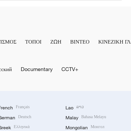
ΤΙΣΜΟΣ
ΤΟΠΟΙ
ΖΩΗ
ΒΙΝΤΕΟ
ΚΙΝΕΖΙΚΗ Γ
сский
Documentary
CCTV+
French
Français
Lao
ລາວ
German
Deutsch
Malay
Bahasa Melayu
Greek
Ελληνικά
Mongolian
Монгол