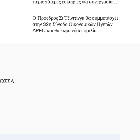
περισσότερες ευκαιρίες για συνεργασία με
τη Βραζιλία
Ο Πρόεδρος Σι Τζινπίνγκ θα συμμετάσχει
στην 32η Σύνοδο Οικονομικών Ηγετών
APEC και θα εκφωνήσει ομιλία
ΛΩΣΣΑ