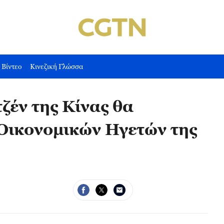
Βίντεο
Κινεζική Γλώσσα
τζέν της Κίνας θα
 Οικονομικών Ηγετών της