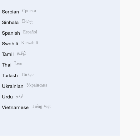
Serbian
Српски
Sinhala
සිංහල
Spanish
Español
Swahili
Kiswahili
Tamil
தமிழ்
Thai
ไทย
Turkish
Türkçe
Ukrainian
Українська
Urdu
اردو
Vietnamese
Tiếng Việt