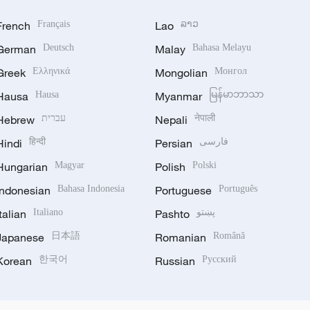
French
Français
Lao
ລາວ
German
Deutsch
Malay
Bahasa Melayu
Greek
Ελληνικά
Mongolian
Монгол
Hausa
Hausa
Myanmar
မြန်မာဘာသာ
Hebrew
עברית
Nepali
नेपाली
Hindi
हिन्दी
Persian
فارسی
Hungarian
Magyar
Polish
Polski
Indonesian
Bahasa Indonesia
Portuguese
Português
Italian
Italiano
Pashto
پښتو
Japanese
日本語
Romanian
Română
Korean
한국어
Russian
Русский