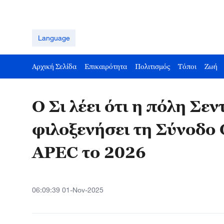
Language
Αρχική Σελίδα
Επικαιρότητα
Πολιτισμός
Τόποι
Ζωή
Ο Σι λέει ότι η πόλη Σεν
φιλοξενήσει τη Σύνοδο
APEC το 2026
06:09:39 01-Nov-2025