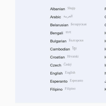
Albanian
Shqip
Arabic
العربية
Belarusian
Беларуская
Bengali
বাংলা
Bulgarian
Български
Cambodian
ខ្មែរ
Croatian
Hrvatski
Czech
Český
English
English
Esperanto
Esperanto
Filipino
Filipino