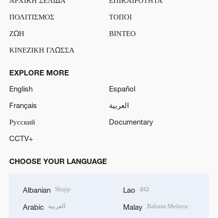
ΑΡΧΙΚΗ ΣΕΛΙΔΑ
ΕΠΙΚΑΙΡΟΤΗΤΑ
ΠΟΛΙΤΙΣΜΟΣ
ΤΟΠΟΙ
ΖΩΗ
ΒΙΝΤΕΟ
ΚΙΝΕΖΙΚΗ ΓΛΩΣΣΑ
EXPLORE MORE
English
Español
Français
العربية
Русский
Documentary
CCTV+
CHOOSE YOUR LANGUAGE
Shqip
ລາວ
Albanian
Lao
العربية
Bahasa Melayu
Arabic
Malay