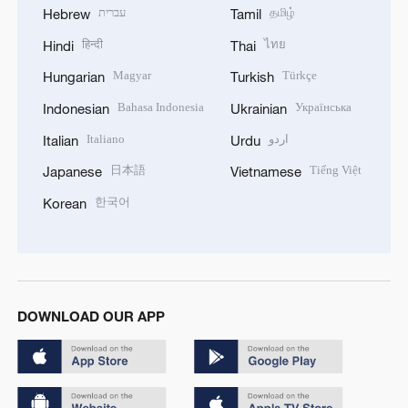
עברית
தமிழ்
Hebrew
Tamil
हिन्दी
ไทย
Hindi
Thai
Magyar
Türkçe
Hungarian
Turkish
Bahasa Indonesia
Українська
Indonesian
Ukrainian
Italiano
اردو
Italian
Urdu
日本語
Tiếng Việt
Japanese
Vietnamese
한국어
Korean
DOWNLOAD OUR APP