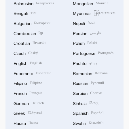
Беларуская
Монгол
Belarusian
Mongolian
বাংলা
မြန်မာဘာသာ
Bengali
Myanmar
Български
नेपाली
Bulgarian
Nepali
ខ្មែរ
فارسی
Cambodian
Persian
Hrvatski
Polski
Croatian
Polish
Český
Português
Czech
Portuguese
English
پښتو
English
Pashto
Esperanto
Română
Esperanto
Romanian
Filipino
Русский
Filipino
Russian
Français
Српски
French
Serbian
Deutsch
සිංහල
German
Sinhala
Ελληνικά
Español
Greek
Spanish
Hausa
Kiswahili
Hausa
Swahili