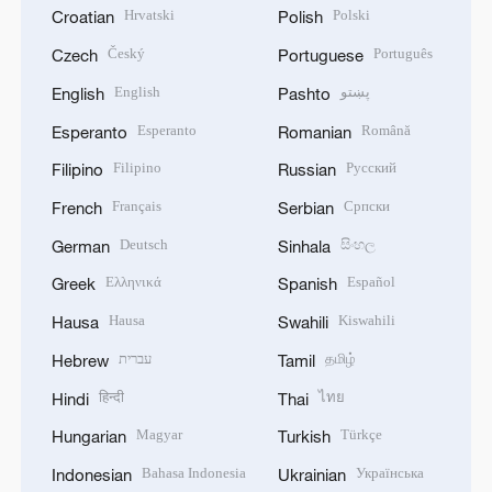
Hrvatski
Polski
Croatian
Polish
Český
Português
Czech
Portuguese
English
پښتو
English
Pashto
Esperanto
Română
Esperanto
Romanian
Filipino
Русский
Filipino
Russian
Français
Српски
French
Serbian
Deutsch
සිංහල
German
Sinhala
Ελληνικά
Español
Greek
Spanish
Hausa
Kiswahili
Hausa
Swahili
עברית
தமிழ்
Hebrew
Tamil
हिन्दी
ไทย
Hindi
Thai
Magyar
Türkçe
Hungarian
Turkish
Bahasa Indonesia
Українська
Indonesian
Ukrainian