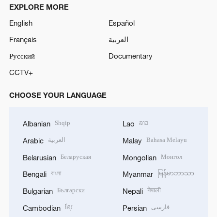
EXPLORE MORE
English
Español
Français
العربية
Русский
Documentary
CCTV+
CHOOSE YOUR LANGUAGE
Shqip
ລາວ
Albanian
Lao
العربية
Bahasa Melayu
Arabic
Malay
Беларуская
Монгол
Belarusian
Mongolian
বাংলা
မြန်မာဘာသာ
Bengali
Myanmar
Български
नेपाली
Bulgarian
Nepali
ខ្មែរ
فارسی
Cambodian
Persian