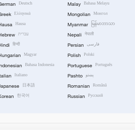
German
Deutsch
Malay
Bahasa Melayu
Greek
Ελληνικά
Mongolian
Монгол
Hausa
Hausa
Myanmar
မြန်မာဘာသာ
Hebrew
עברית
Nepali
नेपाली
Hindi
हिन्दी
Persian
فارسی
Hungarian
Magyar
Polish
Polski
Indonesian
Bahasa Indonesia
Portuguese
Português
Italian
Italiano
Pashto
پښتو
Japanese
日本語
Romanian
Română
Korean
한국어
Russian
Русский