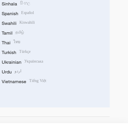
Sinhala
සිංහල
Spanish
Español
Swahili
Kiswahili
Tamil
தமிழ்
Thai
ไทย
Turkish
Türkçe
Ukrainian
Українська
Urdu
اردو
Vietnamese
Tiếng Việt