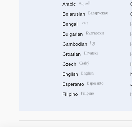
Arabic
العربية
Belarusian
Беларуская
Bengali
বাংলা
Bulgarian
Български
Cambodian
ខ្មែរ
Croatian
Hrvatski
Czech
Český
English
English
Esperanto
Esperanto
Filipino
Filipino