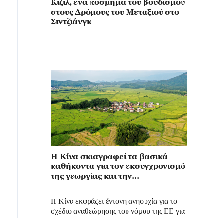
Κιζίλ, ένα κόσμημα του βουδισμού
στους Δρόμους του Μεταξιού στο
Σιντζιάνγκ
Η Κίνα σκιαγραφεί τα βασικά
καθήκοντα για τον εκσυγχρονισμό
της γεωργίας και την
αναζωογόνηση της υπαίθρου στο
κεντρικό έγγραφο Νο. 1 για το
Η Κίνα εκφράζει έντονη ανησυχία για το
2026
σχέδιο αναθεώρησης του νόμου της ΕΕ για