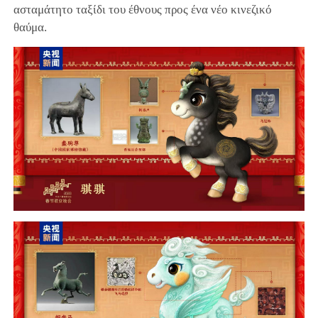
ασταμάτητο ταξίδι του έθνους προς ένα νέο κινεζικό
θαύμα.