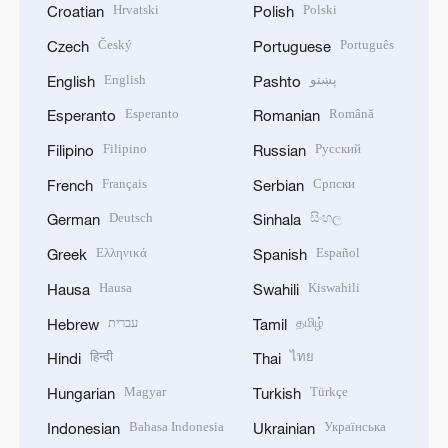
Hrvatski
Polski
Croatian
Polish
Český
Português
Czech
Portuguese
English
پښتو
English
Pashto
Esperanto
Română
Esperanto
Romanian
Filipino
Русский
Filipino
Russian
Français
Српски
French
Serbian
Deutsch
සිංහල
German
Sinhala
Ελληνικά
Español
Greek
Spanish
Hausa
Kiswahili
Hausa
Swahili
עברית
தமிழ்
Hebrew
Tamil
हिन्दी
ไทย
Hindi
Thai
Magyar
Türkçe
Hungarian
Turkish
Bahasa Indonesia
Українська
Indonesian
Ukrainian