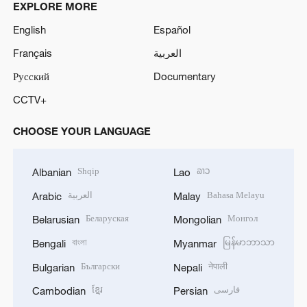
EXPLORE MORE
English
Español
Français
العربية
Русский
Documentary
CCTV+
CHOOSE YOUR LANGUAGE
Shqip
ລາວ
Albanian
Lao
العربية
Bahasa Melayu
Arabic
Malay
Беларуская
Монгол
Belarusian
Mongolian
বাংলা
မြန်မာဘာသာ
Bengali
Myanmar
Български
नेपाली
Bulgarian
Nepali
ខ្មែរ
فارسی
Cambodian
Persian