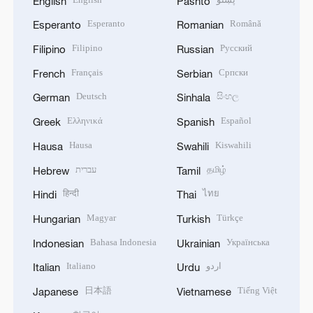
English
Pashto
Esperanto
Română
Esperanto
Romanian
Filipino
Русский
Filipino
Russian
Français
Српски
French
Serbian
Deutsch
සිංහල
German
Sinhala
Ελληνικά
Español
Greek
Spanish
Hausa
Kiswahili
Hausa
Swahili
עברית
தமிழ்
Hebrew
Tamil
हिन्दी
ไทย
Hindi
Thai
Magyar
Türkçe
Hungarian
Turkish
Bahasa Indonesia
Українська
Indonesian
Ukrainian
Italiano
اردو
Italian
Urdu
日本語
Tiếng Việt
Japanese
Vietnamese