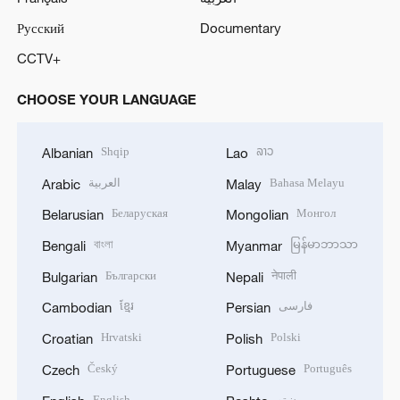
Русский
Documentary
CCTV+
CHOOSE YOUR LANGUAGE
Shqip
ລາວ
Albanian
Lao
العربية
Bahasa Melayu
Arabic
Malay
Беларуская
Монгол
Belarusian
Mongolian
বাংলা
မြန်မာဘာသာ
Bengali
Myanmar
Български
नेपाली
Bulgarian
Nepali
ខ្មែរ
فارسی
Cambodian
Persian
Hrvatski
Polski
Croatian
Polish
Český
Português
Czech
Portuguese
English
پښتو