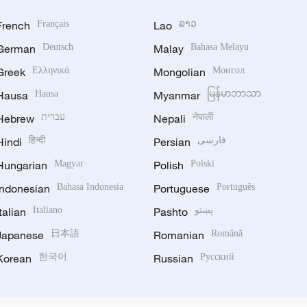
French
Français
Lao
ລາວ
German
Deutsch
Malay
Bahasa Melayu
Greek
Ελληνικά
Mongolian
Монгол
Hausa
Hausa
Myanmar
မြန်မာဘာသာ
Hebrew
עברית
Nepali
नेपाली
Hindi
हिन्दी
Persian
فارسی
Hungarian
Magyar
Polish
Polski
Indonesian
Bahasa Indonesia
Portuguese
Português
Italian
Italiano
Pashto
پښتو
Japanese
日本語
Romanian
Română
Korean
한국어
Russian
Русский