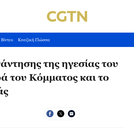
Βίντεο
Κινεζική Γλώσσα
νάντησης της ηγεσίας του
ά του Κόμματος και το
άς