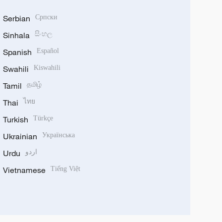
Serbian
Српски
Sinhala
සිංහල
Spanish
Español
Swahili
Kiswahili
Tamil
தமிழ்
Thai
ไทย
Turkish
Türkçe
Ukrainian
Українська
Urdu
اردو
Vietnamese
Tiếng Việt