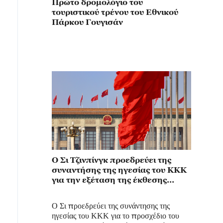
Πρώτο δρομολόγιο του
τουριστικού τρένου του Εθνικού
Πάρκου Γουγισάν
Ο Σι Τζινπίνγκ προεδρεύει της
συναντήσης της ηγεσίας του ΚΚΚ
για την εξέταση της έκθεσης
σχετικά με το έργο των κρατικών
θεσμών και της γραμματείας της
Ο Σι προεδρεύει της συνάντησης της
Κεντρικής Επιτροπής του
ηγεσίας του ΚΚΚ για το προσχέδιο του
Κόμματος