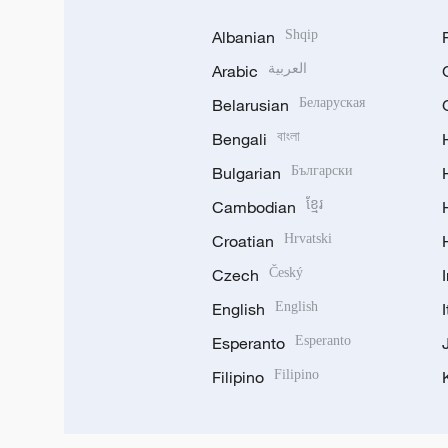
Albanian
Shqip
Arabic
العربية
Belarusian
Беларуская
Bengali
বাংলা
Bulgarian
Български
Cambodian
ខ្មែរ
Croatian
Hrvatski
Czech
Český
English
English
Esperanto
Esperanto
Filipino
Filipino