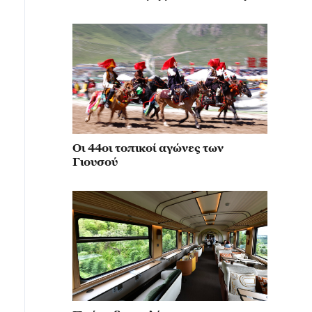
κίνηση για την αναβίωση του
μιλιταρισμού
Οι 44οι τοπικοί αγώνες των
Γιουσού