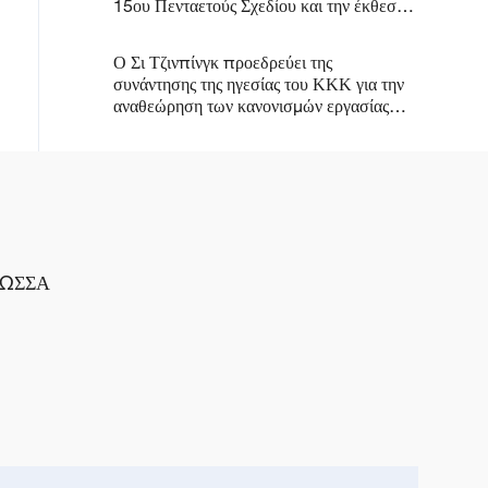
15ου Πενταετούς Σχεδίου και την έκθεση
του κυβερνητικού έργου
Ο Σι Τζινπίνγκ προεδρεύει της
συνάντησης της ηγεσίας του ΚΚΚ για την
αναθεώρηση των κανονισμών εργασίας
σχετικά με τη λήψη αποφάσεων, τη
διαβούλευση και τον συντονισμό
ΛΩΣΣΑ