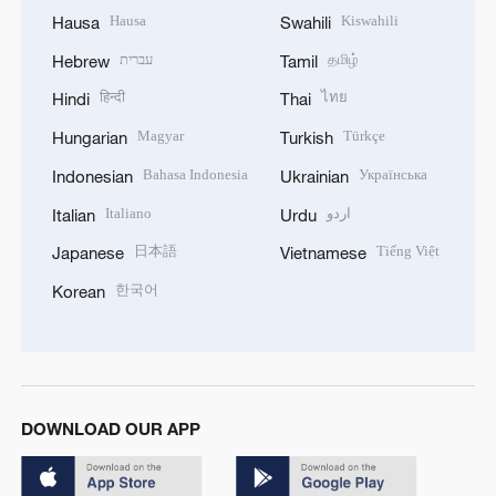
Hausa
Kiswahili
Hausa
Swahili
עברית
தமிழ்
Hebrew
Tamil
हिन्दी
ไทย
Hindi
Thai
Magyar
Türkçe
Hungarian
Turkish
Bahasa Indonesia
Українська
Indonesian
Ukrainian
Italiano
اردو
Italian
Urdu
日本語
Tiếng Việt
Japanese
Vietnamese
한국어
Korean
DOWNLOAD OUR APP