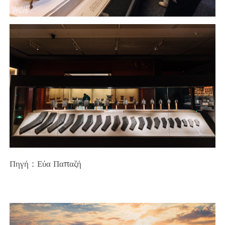
Πηγή：Εύα Παπαζή