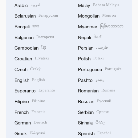
العربية
Bahasa Melayu
Arabic
Malay
Беларуская
Монгол
Belarusian
Mongolian
বাংলা
မြန်မာဘာသာ
Bengali
Myanmar
Български
नेपाली
Bulgarian
Nepali
ខ្មែរ
فارسی
Cambodian
Persian
Hrvatski
Polski
Croatian
Polish
Český
Português
Czech
Portuguese
English
پښتو
English
Pashto
Esperanto
Română
Esperanto
Romanian
Filipino
Русский
Filipino
Russian
Français
Српски
French
Serbian
Deutsch
සිංහල
German
Sinhala
Ελληνικά
Español
Greek
Spanish