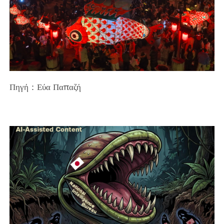
Πηγή：Εύα Παπαζή