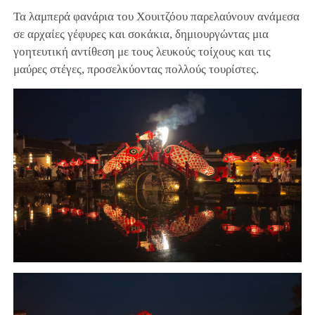
Τα λαμπερά φανάρια του Χουιτζόου παρελαύνουν ανάμεσα
σε αρχαίες γέφυρες και σοκάκια, δημιουργώντας μια
γοητευτική αντίθεση με τους λευκούς τοίχους και τις
μαύρες στέγες, προσελκύοντας πολλούς τουρίστες.