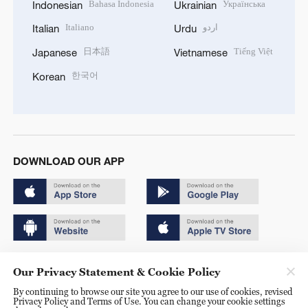
Bahasa Indonesia
Українська
Indonesian
Ukrainian
Italiano
اردو
Italian
Urdu
日本語
Tiếng Việt
Japanese
Vietnamese
한국어
Korean
DOWNLOAD OUR APP
Copyright © 2024 CGTN.
Our Privacy Statement & Cookie Policy
京ICP备20000184号
By continuing to browse our site you agree to our use of cookies, revised
Privacy Policy and Terms of Use. You can change your cookie settings
京公网安备 11010502050052号