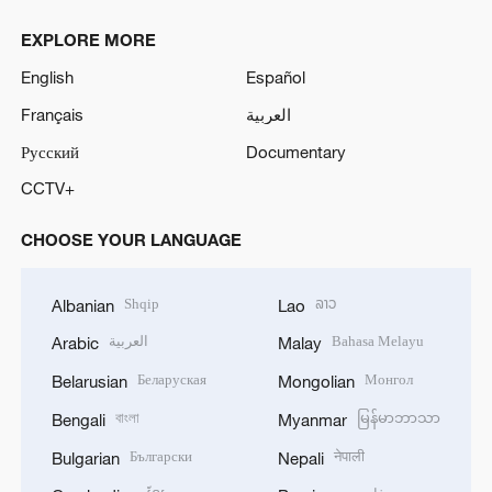
EXPLORE MORE
English
Español
Français
العربية
Русский
Documentary
CCTV+
CHOOSE YOUR LANGUAGE
Shqip
ລາວ
Albanian
Lao
العربية
Bahasa Melayu
Arabic
Malay
Беларуская
Монгол
Belarusian
Mongolian
বাংলা
မြန်မာဘာသာ
Bengali
Myanmar
Български
नेपाली
Bulgarian
Nepali