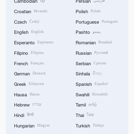
ខ្មែរ
فارسی
Cambodian
Persian
Hrvatski
Polski
Croatian
Polish
Český
Português
Czech
Portuguese
English
پښتو
English
Pashto
Esperanto
Română
Esperanto
Romanian
Filipino
Русский
Filipino
Russian
Français
Српски
French
Serbian
Deutsch
සිංහල
German
Sinhala
Ελληνικά
Español
Greek
Spanish
Hausa
Kiswahili
Hausa
Swahili
עברית
தமிழ்
Hebrew
Tamil
हिन्दी
ไทย
Hindi
Thai
Magyar
Türkçe
Hungarian
Turkish