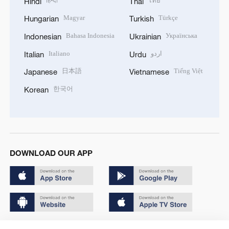
हिन्दी
ไทย
Hindi
Thai
Magyar
Türkçe
Hungarian
Turkish
Bahasa Indonesia
Українська
Indonesian
Ukrainian
Italiano
اردو
Italian
Urdu
日本語
Tiếng Việt
Japanese
Vietnamese
한국어
Korean
DOWNLOAD OUR APP
Copyright © 2024 CGTN.