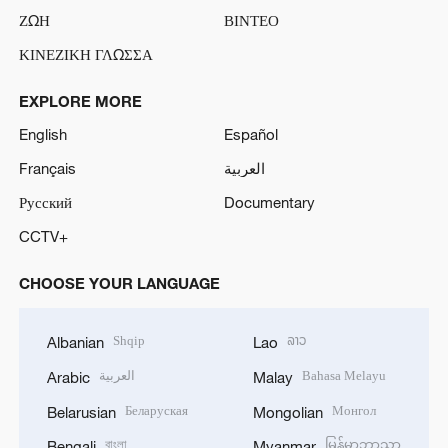
ΖΩΗ
ΒΙΝΤΕΟ
ΚΙΝΕΖΙΚΗ ΓΛΩΣΣΑ
EXPLORE MORE
English
Español
Français
العربية
Русский
Documentary
CCTV+
CHOOSE YOUR LANGUAGE
Shqip
ລາວ
Albanian
Lao
العربية
Bahasa Melayu
Arabic
Malay
Беларуская
Монгол
Belarusian
Mongolian
বাংলা
မြန်မာဘာသာ
Bengali
Myanmar