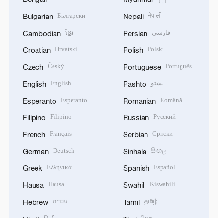
Български
नेपाली
Bulgarian
Nepali
ខ្មែរ
فارسی
Cambodian
Persian
Hrvatski
Polski
Croatian
Polish
Český
Português
Czech
Portuguese
English
پښتو
English
Pashto
Esperanto
Română
Esperanto
Romanian
Filipino
Русский
Filipino
Russian
Français
Српски
French
Serbian
Deutsch
සිංහල
German
Sinhala
Ελληνικά
Español
Greek
Spanish
Hausa
Kiswahili
Hausa
Swahili
עברית
தமிழ்
Hebrew
Tamil