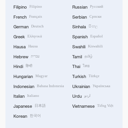
Filipino
Русский
Filipino
Russian
Français
Српски
French
Serbian
Deutsch
සිංහල
German
Sinhala
Ελληνικά
Español
Greek
Spanish
Hausa
Kiswahili
Hausa
Swahili
עברית
தமிழ்
Hebrew
Tamil
हिन्दी
ไทย
Hindi
Thai
Magyar
Türkçe
Hungarian
Turkish
Bahasa Indonesia
Українська
Indonesian
Ukrainian
Italiano
اردو
Italian
Urdu
日本語
Tiếng Việt
Japanese
Vietnamese
한국어
Korean