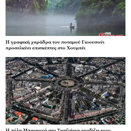
Η γραφική χαράδρα του ποταμού Γιοουσούι
προσελκύει επισκέπτες στο Χουμπέι
Η πόλη Μπαγκουά στο Σιντζιάνγκ κερδίζει τους