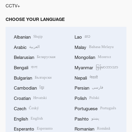
CCTV+
CHOOSE YOUR LANGUAGE
Shqip
ລາວ
Albanian
Lao
العربية
Bahasa Melayu
Arabic
Malay
Беларуская
Монгол
Belarusian
Mongolian
বাংলা
မြန်မာဘာသာ
Bengali
Myanmar
Български
नेपाली
Bulgarian
Nepali
ខ្មែរ
فارسی
Cambodian
Persian
Hrvatski
Polski
Croatian
Polish
Český
Português
Czech
Portuguese
English
پښتو
English
Pashto
Esperanto
Română
Esperanto
Romanian