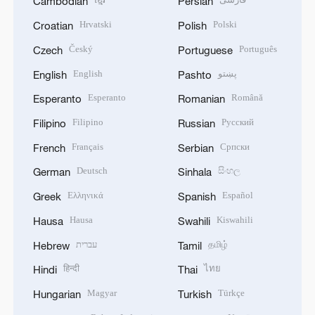
Cambodian
Persian
Hrvatski
Polski
Croatian
Polish
Český
Português
Czech
Portuguese
English
پښتو
English
Pashto
Esperanto
Română
Esperanto
Romanian
Filipino
Русский
Filipino
Russian
Français
Српски
French
Serbian
Deutsch
සිංහල
German
Sinhala
Ελληνικά
Español
Greek
Spanish
Hausa
Kiswahili
Hausa
Swahili
עברית
தமிழ்
Hebrew
Tamil
हिन्दी
ไทย
Hindi
Thai
Magyar
Türkçe
Hungarian
Turkish