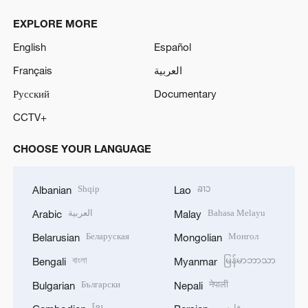
EXPLORE MORE
English
Español
Français
العربية
Русский
Documentary
CCTV+
CHOOSE YOUR LANGUAGE
Shqip
ລາວ
Albanian
Lao
العربية
Bahasa Melayu
Arabic
Malay
Беларуская
Монгол
Belarusian
Mongolian
বাংলা
မြန်မာဘာသာ
Bengali
Myanmar
Български
नेपाली
Bulgarian
Nepali
ខ្មែរ
فارسی