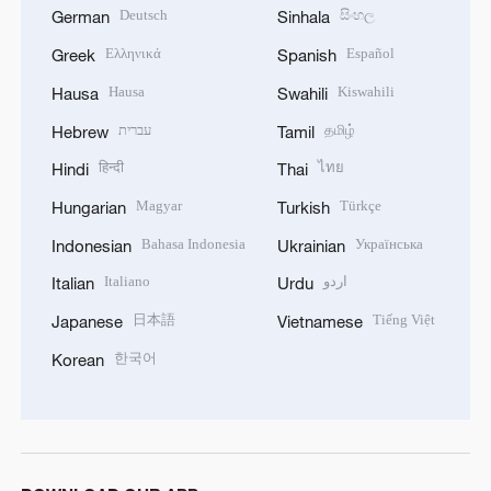
Deutsch
සිංහල
German
Sinhala
Ελληνικά
Español
Greek
Spanish
Hausa
Kiswahili
Hausa
Swahili
עברית
தமிழ்
Hebrew
Tamil
हिन्दी
ไทย
Hindi
Thai
Magyar
Türkçe
Hungarian
Turkish
Bahasa Indonesia
Українська
Indonesian
Ukrainian
Italiano
اردو
Italian
Urdu
日本語
Tiếng Việt
Japanese
Vietnamese
한국어
Korean