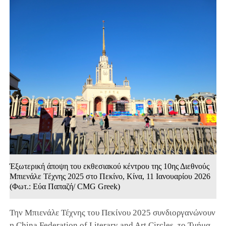
Έξωτερική άποψη του εκθεσιακού κέντρου της 10ης Διεθνούς
Μπιενάλε Τέχνης 2025 στο Πεκίνο, Κίνα, 11 Ιανουαρίου 2026
(Φωτ.: Εύα Παπαζή/ CMG Greek)
Την Μπιενάλε Τέχνης του Πεκίνου 2025 συνδιοργανώνουν
η China Federation of Literary and Art Circles, το Τμήμα