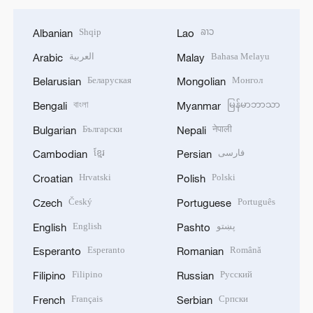
Shqip
ລາວ
Albanian
Lao
العربية
Bahasa Melayu
Arabic
Malay
Беларуская
Монгол
Belarusian
Mongolian
বাংলা
မြန်မာဘာသာ
Bengali
Myanmar
Български
नेपाली
Bulgarian
Nepali
ខ្មែរ
فارسی
Cambodian
Persian
Hrvatski
Polski
Croatian
Polish
Český
Português
Czech
Portuguese
English
پښتو
English
Pashto
Esperanto
Română
Esperanto
Romanian
Filipino
Русский
Filipino
Russian
Français
Српски
French
Serbian